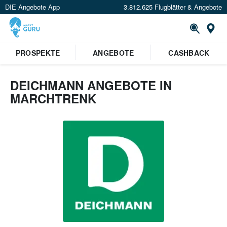
DIE Angebote App
3.812.625 Flugblätter & Angebote
Or
PROSPEKTE
ANGEBOTE
CASHBACK
DEICHMANN ANGEBOTE IN
MARCHTRENK