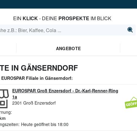
EIN
KLICK
- DEINE
PROSPEKTE
IM BLICK
ANGEBOTE
TE IN GÄNSERNDORF
e
EUROSPAR
Filiale in
Gänserndorf
:
EUROSPAR Groß Enzersdorf
-
Dr.-Karl-Renner-Ring
1a
2301
Groß Enzersdorf
rnung:
km
ngszeiten:
Heute geöffnet bis 18:00