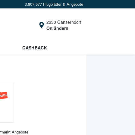
3.807.577 Flugblätter & Angebote
2230 Gänserndorf
Ort ändern
CASHBACK
rmarkt
Angebote