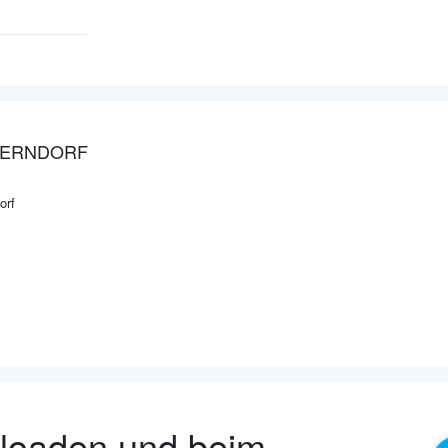
SERNDORF
orf
nloaden und beim