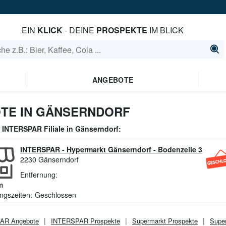
EIN
KLICK
- DEINE
PROSPEKTE
IM BLICK
ANGEBOTE
TE IN GÄNSERNDORF
e
INTERSPAR
Filiale in
Gänserndorf
:
INTERSPAR - Hypermarkt Gänserndorf
-
Bodenzeile 3
2230
Gänserndorf
Entfernung:
m
ngszeiten:
Geschlossen
PAR
Angebote
INTERSPAR
Prospekte
Supermarkt
Prospekte
Supe