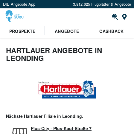
DIE Angebote App
3.812.625 Flugblätter & Angebote
Or
PROSPEKTE
ANGEBOTE
CASHBACK
HARTLAUER ANGEBOTE IN
LEONDING
Nächste
Hartlauer
Filiale in
Leonding
:
Plus-City
-
Plus-Kauf-Straße 7