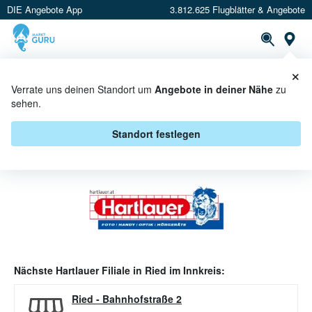
DIE Angebote App
3.812.625 Flugblätter & Angebote
Or
×
PROSPEKTE
ANGEBOTE
CASHBACK
Verrate uns deinen Standort um
Angebote in deiner Nähe
zu
sehen.
HARTLAUER ANGEBOTE IN RIED
IM INNKREIS
Standort festlegen
Nächste
Hartlauer
Filiale in
Ried im Innkreis
:
Ried
-
Bahnhofstraße 2