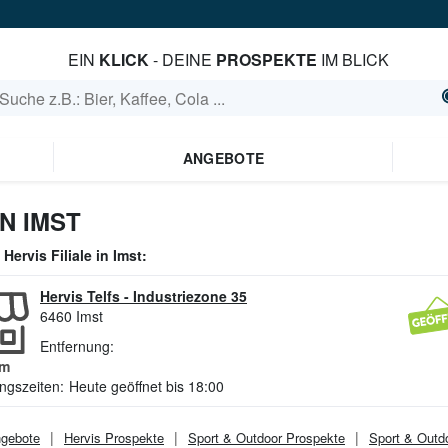
EIN
KLICK
- DEINE
PROSPEKTE
IM BLICK
ANGEBOTE
N IMST
e
Hervis
Filiale in
Imst
:
Hervis Telfs
-
Industriezone 35
6460
Imst
Entfernung:
m
ngszeiten:
Heute geöffnet bis 18:00
gebote
Hervis
Prospekte
Sport & Outdoor
Prospekte
Sport & Outd