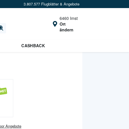
3.807.577 Flugblätter & Angebote
6460 Imst
Ort
ändern
CASHBACK
oor
Angebote