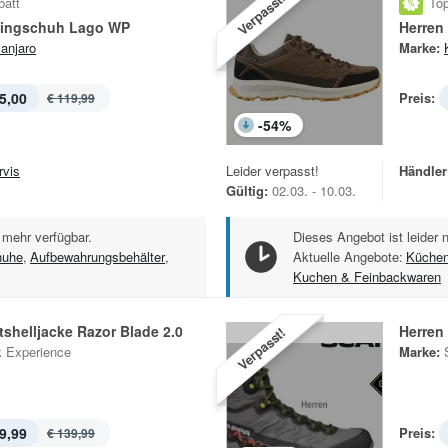
Verpasst!
batt
Top
kingschuh Lago WP
Herren
manjaro
Marke:
5,00
Preis:
€ 119,99
-
54
%
rvis
Leider verpasst!
Händler
Gültig:
02.03. - 10.03.
 mehr verfügbar.
Dieses Angebot ist leider 
huhe
,
Aufbewahrungsbehälter
,
Aktuelle Angebote:
Küchen
Kuchen & Feinbackwaren
tshelljacke Razor Blade 2.0
Herren
Verpasst!
 Experience
Marke:
9,99
Preis:
€ 139,99