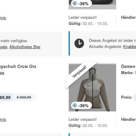
-
38
%
Leider verpasst!
Händler
rvis
Gültig:
02.03. - 10.03.
Dieses Angebot ist leider 
 mehr verfügbar.
Aktuelle Angebote:
Knabbe
gale
,
Alkoholfreies Bier
gschuh Crow Gtx
Damen 
Verpasst!
wa
Marke:
69,99
Preis:
€ 269,99
-
36
%
rvis
Leider verpasst!
Händler
Gültig:
02.03. - 10.03.