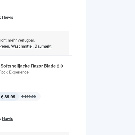
:
Hervis
nicht mehr verfügbar.
reien
,
Waschmittel
,
Baumarkt
Softshelljacke Razor Blade 2.0
Rock Experience
€ 89,99
€ 139,99
:
Hervis