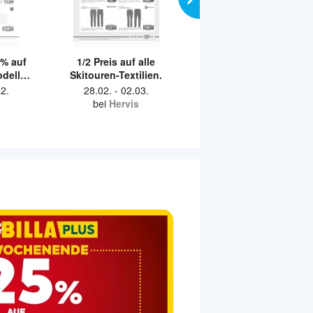
% auf
1/2 Preis auf alle
1/2 Preis auf alle Winter
odelle.
Skitouren-Textilien.
Freizeit Schuhe.
ren Ski
2.
28.02.
-
02.03.
28.02.
-
02.03.
ren
bei
Hervis
bei
Hervis
ouren