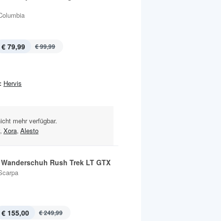
Columbia
€ 79,99
€ 99,99
:
Hervis
nicht mehr verfügbar.
,
Xora
,
Alesto
Wanderschuh Rush Trek LT GTX
Scarpa
€ 155,00
€ 249,99