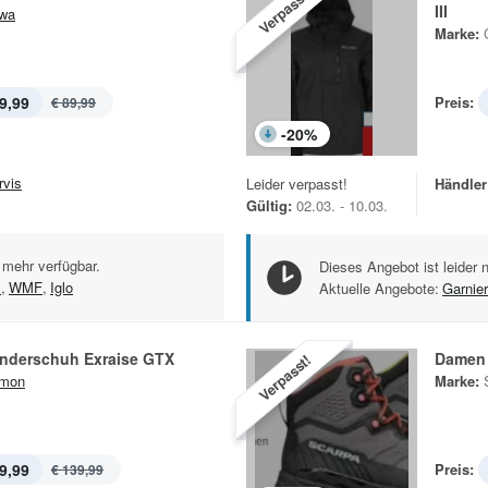
Verpasst!
III
wa
Marke:
9,99
Preis:
€ 89,99
-
20
%
rvis
Leider verpasst!
Händler
Gültig:
02.03. - 10.03.
 mehr verfügbar.
Dieses Angebot ist leider 
l
,
WMF
,
Iglo
Aktuelle Angebote:
Garnier
derschuh Exraise GTX
Damen 
Verpasst!
omon
Marke:
9,99
Preis:
€ 139,99