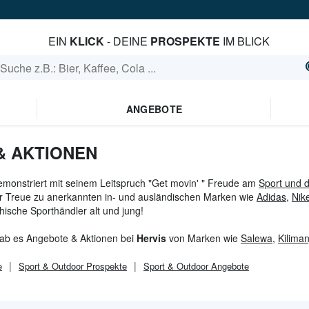
EIN
KLICK
- DEINE
PROSPEKTE
IM BLICK
ANGEBOTE
& AKTIONEN
emonstriert mit seinem Leitspruch "Get movin' " Freude am
Sport und 
r Treue zu anerkannten in- und ausländischen Marken wie
Adidas
,
Nik
chische Sporthändler alt und jung!
gab es Angebote & Aktionen bei
Hervis
von Marken wie
Salewa
,
Kiliman
e
Sport & Outdoor
Prospekte
Sport & Outdoor
Angebote