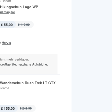
 Rabatt
 Hikingschuh Lago WP
Kilimanjaro
€ 55,00
€ 119,99
:
Hervis
nicht mehr verfügbar.
großgeräte
,
herzhafte Aufstriche
,
 Wanderschuh Rush Trek LT GTX
Scarpa
€ 155,00
€ 249,99