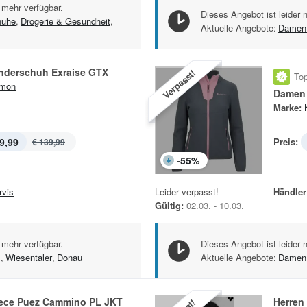
 mehr verfügbar.
Dieses Angebot ist leider 
huhe
,
Drogerie & Gesundheit
,
Aktuelle Angebote:
Damen 
nderschuh Exraise GTX
Verpasst!
Top
omon
Damen 
Marke:
9,99
Preis:
€ 139,99
-
55
%
rvis
Leider verpasst!
Händler
Gültig:
02.03. - 10.03.
 mehr verfügbar.
Dieses Angebot ist leider 
l
,
Wiesentaler
,
Donau
Aktuelle Angebote:
Damen 
eece Puez Cammino PL JKT
Herren