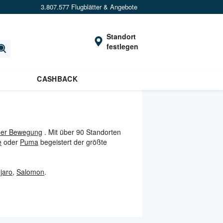
3.807.577 Flugblätter & Angebote
Standort
festlegen
CASHBACK
der Bewegung
. Mit über 90 Standorten
e
oder
Puma
begeistert der größte
jaro
,
Salomon
.