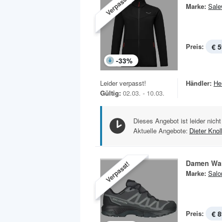
Verpasst!
Marke:
Sale
Preis:
€ 5
-
33
%
Leider verpasst!
Händler:
He
Gültig:
02.03. - 10.03.
Dieses Angebot ist leider nicht
Aktuelle Angebote:
Dieter Knol
Damen Wan
Verpasst!
Marke:
Sal
Preis:
€ 8