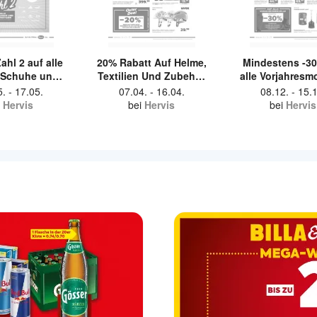
ahl 2 auf alle
20% Rabatt Auf Helme,
Mindestens -30
t Schuhe und
Textilien Und Zubehör
alle Vorjahresm
t Textilien.
Beim Kauf Eines Bikes.
Touren Ski, Tou
5.
-
17.05.
07.04.
-
16.04.
08.12.
-
15.1
Schuhe, Tou
Hervis
bei
Hervis
bei
Hervis
Bindungen, T
Felle.