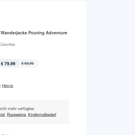
Wanderjacke Pouring Adventure
Columbia
€ 79,99
€ 99,99
:
Hervis
nicht mehr verfügbar.
tel
,
Roseweine
,
Kindermalbedarf