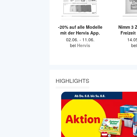
-20% auf alle Modelle
Nimm 3 Z
mit der Hervis App.
Freizei
Freizei
02.06.
-
11.06.
14.0
bei
Hervis
bei
HIGHLIGHTS