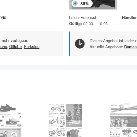
-
38
%
rvis
Leider verpasst!
Händler
Gültig:
02.03. - 10.03.
 mehr verfügbar.
Dieses Angebot ist leider 
huhe
,
Gillette
,
Parkside
Aktuelle Angebote:
Damen