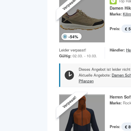
Verpasst!
Top Ra
Damen Hi
Marke:
Kili
Preis:
€ 5
-
54
%
Leider verpasst!
Händler:
He
Gültig:
02.03. - 10.03.
Dieses Angebot ist leider nicht
Aktuelle Angebote:
Damen Sc
Pflanzen
Herren Sof
Verpasst!
Marke:
Rock
Preis:
€ 8