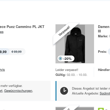
ece Puez Cammino PL JKT
Damen 
Verpasst!
III
wa
Marke:
9,99
Preis:
€ 89,99
-
20
%
rvis
Leider verpasst!
Händler
Gültig:
02.03. - 10.03.
 mehr verfügbar.
Dieses Angebot ist leider 
rt
,
Gewürzmischungen
,
Aktuelle Angebote:
Spülmit