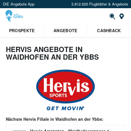
DIE Angebote App
3.812.625 Flugblätter & Angebote
Or
PROSPEKTE
ANGEBOTE
CASHBACK
HERVIS ANGEBOTE IN
WAIDHOFEN AN DER YBBS
Nächste
Hervis
Filiale in
Waidhofen an der Ybbs
: