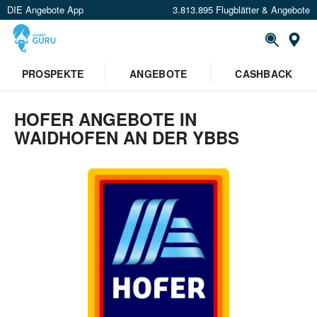
DIE Angebote App
3.813.895 Flugblätter & Angebote
Or
PROSPEKTE
ANGEBOTE
CASHBACK
HOFER ANGEBOTE IN
WAIDHOFEN AN DER YBBS