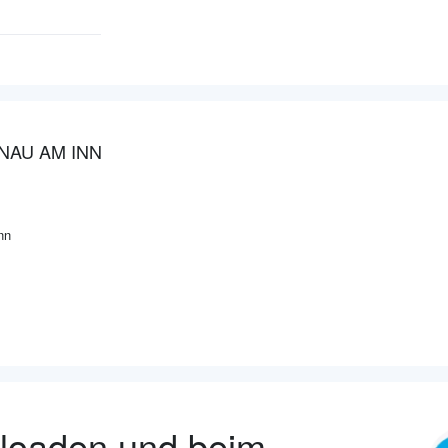
NAU AM INN
nn
nloaden und beim