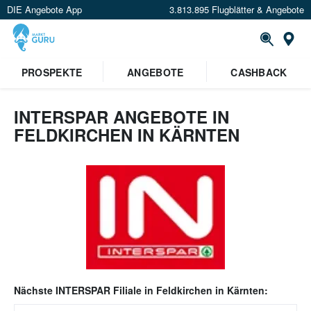
DIE Angebote App
3.813.895 Flugblätter & Angebote
Or
PROSPEKTE
ANGEBOTE
CASHBACK
INTERSPAR ANGEBOTE IN
FELDKIRCHEN IN KÄRNTEN
Nächste
INTERSPAR
Filiale in
Feldkirchen in Kärnten
: