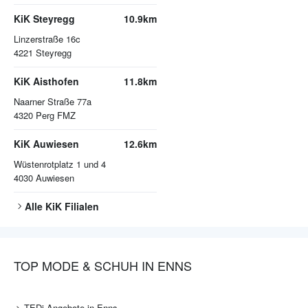
KiK Steyregg
10.9km
Linzerstraße 16c
4221
Steyregg
KiK Aisthofen
11.8km
Naarner Straße 77a
4320
Perg FMZ
KiK Auwiesen
12.6km
Wüstenrotplatz 1 und 4
4030
Auwiesen
Alle
KiK
Filialen
TOP MODE & SCHUH IN ENNS
TEDi Angebote in Enns