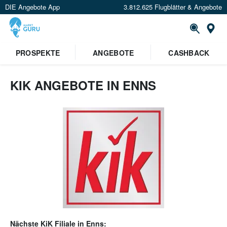
DIE Angebote App
3.812.625 Flugblätter & Angebote
Or
PROSPEKTE
ANGEBOTE
CASHBACK
KIK ANGEBOTE IN ENNS
Nächste
KiK
Filiale in
Enns
: