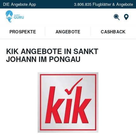
DIE Angebote App
3.806.835 Flugblätter & Angebote
Or
PROSPEKTE
ANGEBOTE
CASHBACK
KIK ANGEBOTE IN SANKT
JOHANN IM PONGAU