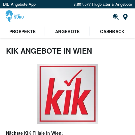
DIE Angebote App
3.807.577 Flugblätter & Angebote
Or
PROSPEKTE
ANGEBOTE
CASHBACK
KIK ANGEBOTE IN WIEN
Nächste
KiK
Filiale in
Wien
: