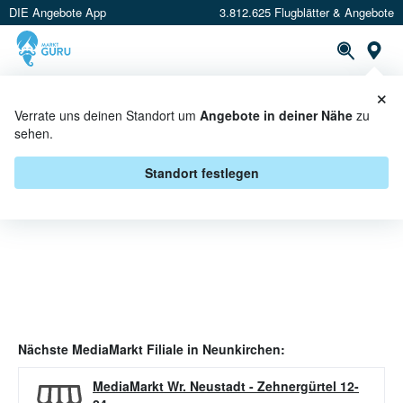
DIE Angebote App
3.812.625 Flugblätter & Angebote
Or
×
PROSPEKTE
ANGEBOTE
CASHBACK
Verrate uns deinen Standort um
Angebote in deiner Nähe
zu
sehen.
MEDIAMARKT ANGEBOTE IN
NEUNKIRCHEN
Standort festlegen
Nächste
MediaMarkt
Filiale in
Neunkirchen
:
MediaMarkt Wr. Neustadt
-
Zehnergürtel 12-