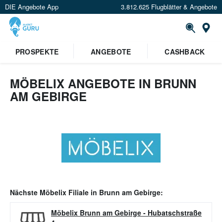
DIE Angebote App
3.812.625 Flugblätter & Angebote
Or
PROSPEKTE
ANGEBOTE
CASHBACK
MÖBELIX ANGEBOTE IN BRUNN
AM GEBIRGE
Nächste
Möbelix
Filiale in
Brunn am Gebirge
:
Möbelix Brunn am Gebirge
-
Hubatschstraße