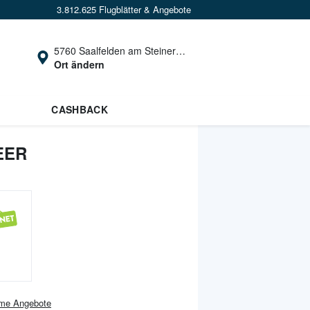
3.812.625 Flugblätter & Angebote
5760 Saalfelden am Steinernen Meer
Ort ändern
CASHBACK
EER
ome
Angebote