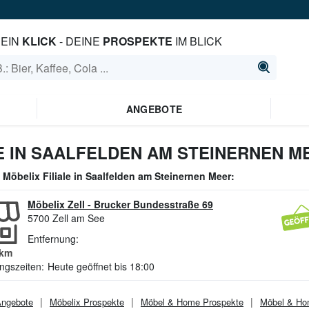
EIN
KLICK
- DEINE
PROSPEKTE
IM BLICK
ANGEBOTE
 IN SAALFELDEN AM STEINERNEN M
e
Möbelix
Filiale in
Saalfelden am Steinernen Meer
:
Möbelix Zell
-
Brucker Bundesstraße 69
5700
Zell am See
Entfernung:
km
ngszeiten:
Heute geöffnet bis 18:00
ngebote
Möbelix
Prospekte
Möbel & Home
Prospekte
Möbel & H