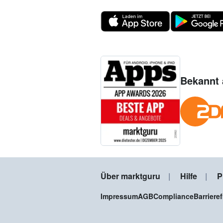
Bekannt 
Über marktguru
Hilfe
P
Impressum
AGB
Compliance
Barriere