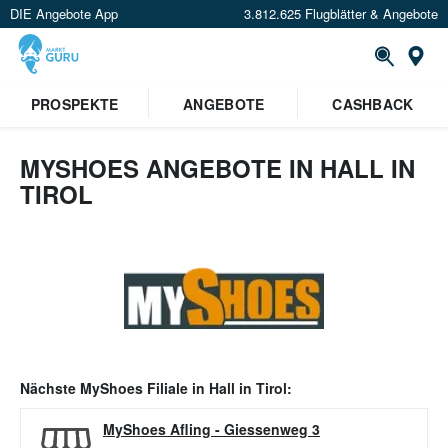
DIE Angebote App
3.812.625 Flugblätter & Angebote
Or
PROSPEKTE
ANGEBOTE
CASHBACK
MYSHOES ANGEBOTE IN HALL IN
TIROL
Nächste
MyShoes
Filiale in
Hall in Tirol
:
MyShoes Afling
-
Giessenweg 3