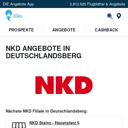
DIE Angebote App
3.812.625 Flugblätter & Angebote
Or
PROSPEKTE
ANGEBOTE
CASHBACK
NKD ANGEBOTE IN
DEUTSCHLANDSBERG
Nächste
NKD
Filiale in
Deutschlandsberg
:
NKD Stainz
-
Hauptplatz 5