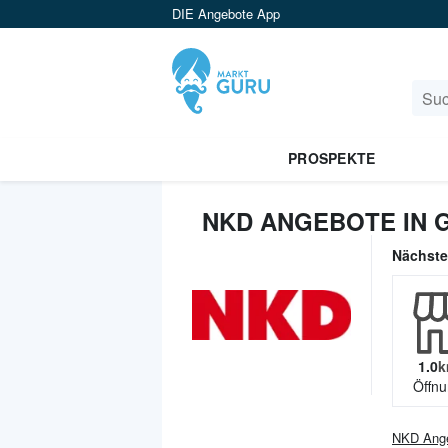
DIE Angebote App
PROSPEKTE
NKD ANGEBOTE IN
Nächst
1.0
k
Öffnu
NKD
Ang