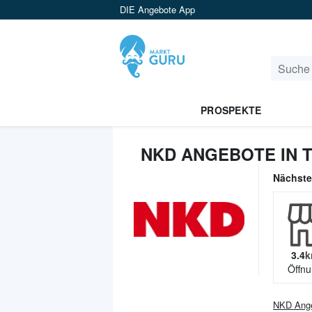
DIE Angebote App
PROSPEKTE
NKD ANGEBOTE IN 
Nächst
3.4
k
Öffnu
NKD
Ang