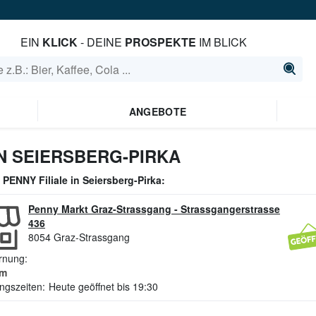
EIN
KLICK
- DEINE
PROSPEKTE
IM BLICK
ANGEBOTE
N SEIERSBERG-PIRKA
e
PENNY
Filiale in
Seiersberg-Pirka
:
Penny Markt Graz-Strassgang
-
Strassgangerstrasse
436
8054
Graz-Strassgang
rnung:
m
ngszeiten:
Heute geöffnet bis 19:30