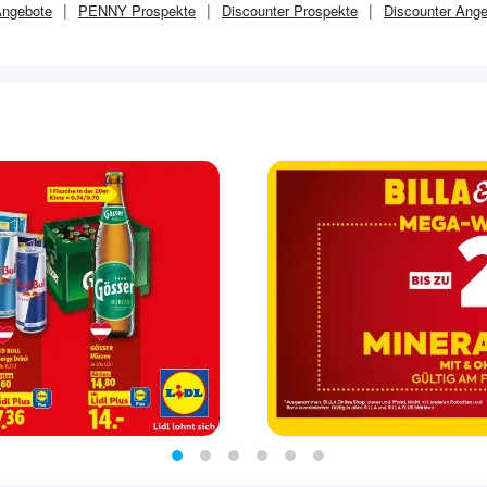
ngebote
PENNY
Prospekte
Discounter
Prospekte
Discounter
Ange