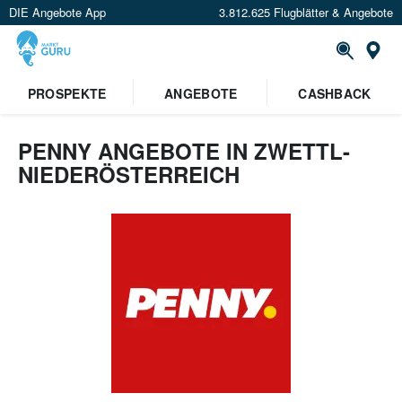
DIE Angebote App
3.812.625 Flugblätter & Angebote
Or
PROSPEKTE
ANGEBOTE
CASHBACK
PENNY ANGEBOTE IN ZWETTL-
NIEDERÖSTERREICH