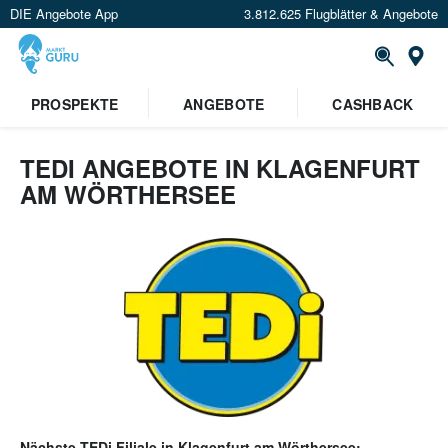
DIE Angebote App
3.812.625 Flugblätter & Angebote
Or
PROSPEKTE
ANGEBOTE
CASHBACK
TEDI ANGEBOTE IN KLAGENFURT
AM WÖRTHERSEE
Nächste
TEDi
Filiale in
Klagenfurt am Wörthersee
: