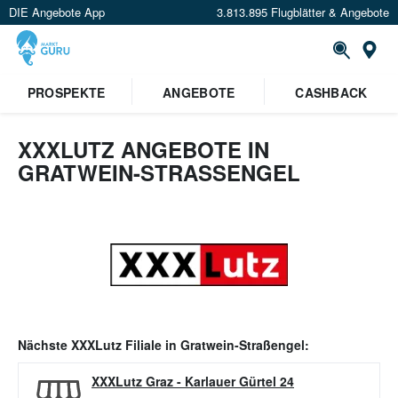
DIE Angebote App
3.813.895 Flugblätter & Angebote
Or
PROSPEKTE
ANGEBOTE
CASHBACK
XXXLUTZ ANGEBOTE IN
GRATWEIN-STRASSENGEL
Nächste
XXXLutz
Filiale in
Gratwein-Straßengel
:
XXXLutz Graz
-
Karlauer Gürtel 24