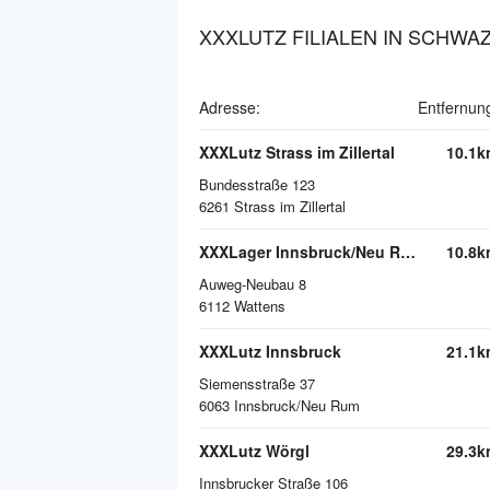
XXXLUTZ FILIALEN IN SCHWA
Adresse:
Entfernun
XXXLutz Strass im Zillertal
10.1k
Bundesstraße 123
6261
Strass im Zillertal
XXXLager Innsbruck/Neu Rum
10.8k
Auweg-Neubau 8
6112
Wattens
XXXLutz Innsbruck
21.1k
Siemensstraße 37
6063
Innsbruck/Neu Rum
XXXLutz Wörgl
29.3k
Innsbrucker Straße 106