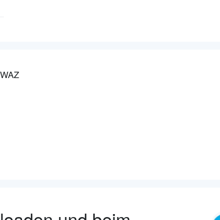
HWAZ
nloaden und beim