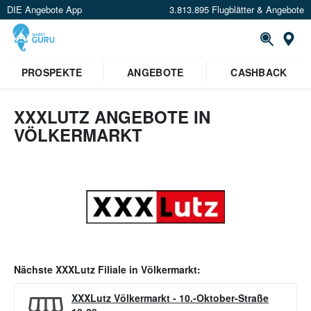
DIE Angebote App
3.813.895 Flugblätter & Angebote
Or
PROSPEKTE
ANGEBOTE
CASHBACK
XXXLUTZ ANGEBOTE IN
VÖLKERMARKT
Nächste
XXXLutz
Filiale in
Völkermarkt
:
XXXLutz Völkermarkt
-
10.-Oktober-Straße