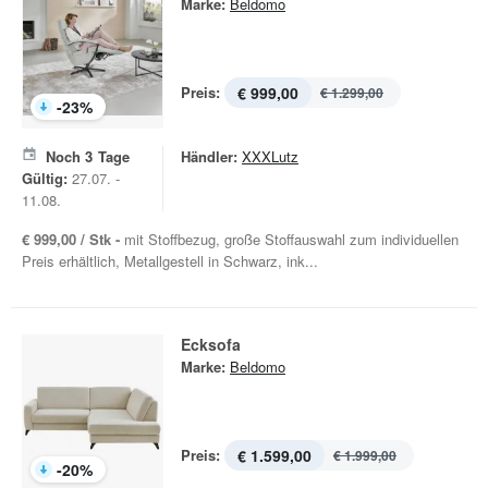
Marke:
Beldomo
Preis:
€ 999,00
€ 1.299,00
-
23
%
Noch
3
Tage
Händler:
XXXLutz
Gültig:
27.07. -
11.08.
€ 999,00 / Stk -
mit Stoffbezug, große Stoffauswahl zum individuellen
Preis erhältlich, Metallgestell in Schwarz, ink...
Ecksofa
Marke:
Beldomo
Preis:
€ 1.599,00
€ 1.999,00
-
20
%