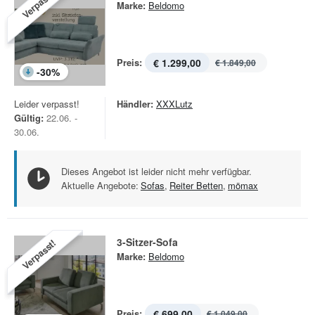
Verpasst!
Marke:
Beldomo
Preis:
€ 1.299,00
€ 1.849,00
-
30
%
Leider verpasst!
Händler:
XXXLutz
Gültig:
22.06. -
30.06.
Dieses Angebot ist leider nicht mehr verfügbar.
Aktuelle Angebote:
Sofas
,
Reiter Betten
,
mömax
3-Sitzer-Sofa
Verpasst!
Marke:
Beldomo
Preis:
€ 699,00
€ 1.049,00