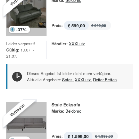
Marke:
Beldomo
Preis:
€ 599,00
€ 949,00
-
37
%
Leider verpasst!
Händler:
XXXLutz
Gültig:
13.07. -
21.07.
Dieses Angebot ist leider nicht mehr verfügbar.
Aktuelle Angebote:
Sofas
,
XXXLutz
,
Reiter Betten
Style Ecksofa
Verpasst!
Marke:
Beldomo
Preis:
€ 1.599,00
€ 1.999,00