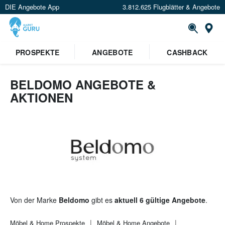
DIE Angebote App
3.812.625 Flugblätter & Angebote
St
PROSPEKTE
ANGEBOTE
CASHBACK
BELDOMO ANGEBOTE &
AKTIONEN
Von der Marke
Beldomo
gibt es
aktuell 6 gültige Angebote
.
Möbel & Home
Prospekte
Möbel & Home
Angebote