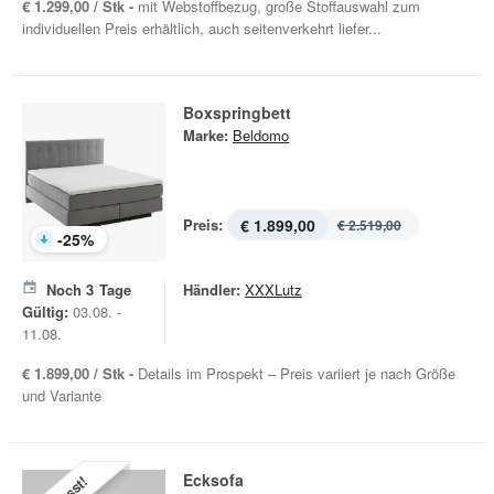
€ 1.299,00 / Stk -
mit Webstoffbezug, große Stoffauswahl zum
individuellen Preis erhältlich, auch seitenverkehrt liefer...
Boxspringbett
Marke:
Beldomo
Preis:
€ 1.899,00
€ 2.519,00
-
25
%
Noch
3
Tage
Händler:
XXXLutz
Gültig:
03.08. -
11.08.
€ 1.899,00 / Stk -
Details im Prospekt – Preis variiert je nach Größe
und Variante
Ecksofa