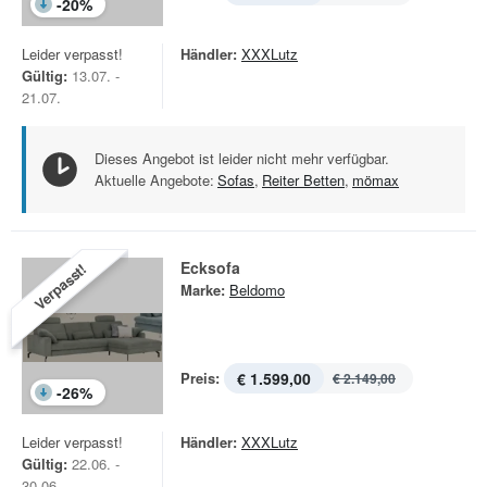
-
20
%
Leider verpasst!
Händler:
XXXLutz
Gültig:
13.07. -
21.07.
Dieses Angebot ist leider nicht mehr verfügbar.
Aktuelle Angebote:
Sofas
,
Reiter Betten
,
mömax
Ecksofa
Verpasst!
Marke:
Beldomo
Preis:
€ 1.599,00
€ 2.149,00
-
26
%
Leider verpasst!
Händler:
XXXLutz
Gültig:
22.06. -
30.06.