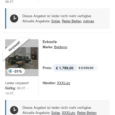
28.07.
Dieses Angebot ist leider nicht mehr verfügbar.
Aktuelle Angebote:
Sofas
,
Reiter Betten
,
mömax
Ecksofa
Verpasst!
Marke:
Beldomo
Preis:
€ 1.799,00
€ 2.599,00
-
31
%
Leider verpasst!
Händler:
XXXLutz
Gültig:
06.07. -
14.07.
Dieses Angebot ist leider nicht mehr verfügbar.
Aktuelle Angebote:
Sofas
,
XXXLutz
,
Reiter Betten