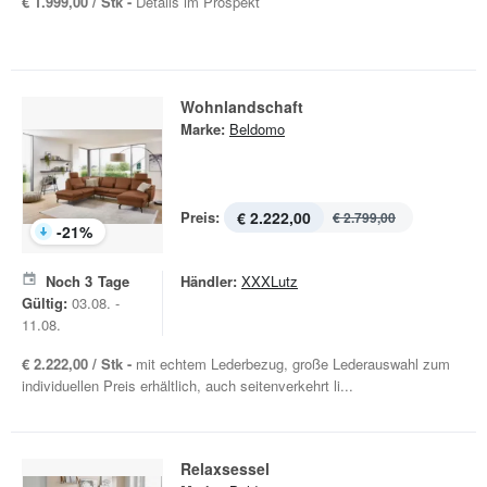
€ 1.999,00 / Stk -
Details im Prospekt
Wohnlandschaft
Marke:
Beldomo
Preis:
€ 2.222,00
€ 2.799,00
-
21
%
Noch
3
Tage
Händler:
XXXLutz
Gültig:
03.08. -
11.08.
€ 2.222,00 / Stk -
mit echtem Lederbezug, große Lederauswahl zum
individuellen Preis erhältlich, auch seitenverkehrt li...
Relaxsessel