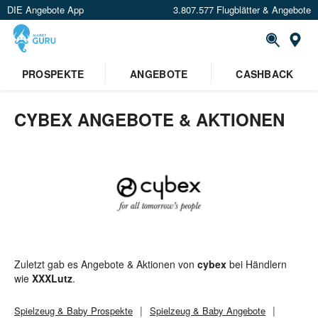
DIE Angebote App
3.807.577 Flugblätter & Angebote
St
PROSPEKTE
ANGEBOTE
CASHBACK
CYBEX ANGEBOTE & AKTIONEN
Zuletzt gab es Angebote & Aktionen von
cybex
bei Händlern
wie
XXXLutz
.
Spielzeug & Baby
Prospekte
Spielzeug & Baby
Angebote