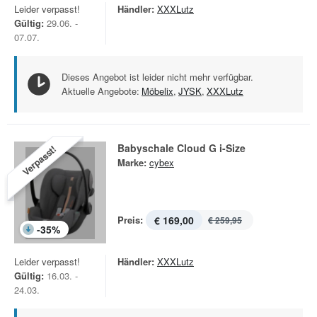
Leider verpasst!
Händler:
XXXLutz
Gültig:
29.06. -
07.07.
Dieses Angebot ist leider nicht mehr verfügbar.
Aktuelle Angebote:
Möbelix
,
JYSK
,
XXXLutz
Babyschale Cloud G i-Size
Verpasst!
Marke:
cybex
Preis:
€ 169,00
€ 259,95
-
35
%
Leider verpasst!
Händler:
XXXLutz
Gültig:
16.03. -
24.03.