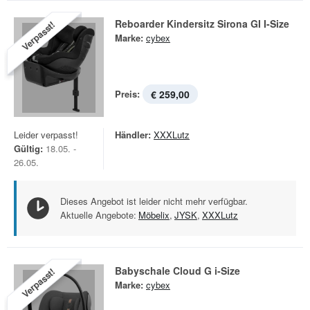
Reboarder Kindersitz Sirona GI I-Size
Verpasst!
Marke:
cybex
Preis:
€ 259,00
Leider verpasst!
Händler:
XXXLutz
Gültig:
18.05. -
26.05.
Dieses Angebot ist leider nicht mehr verfügbar.
Aktuelle Angebote:
Möbelix
,
JYSK
,
XXXLutz
Babyschale Cloud G i-Size
Verpasst!
Marke:
cybex