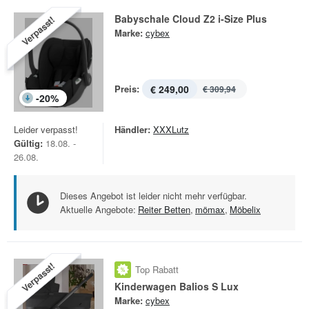
Babyschale Cloud Z2 i-Size Plus
Verpasst!
Marke:
cybex
Preis:
€ 249,00
€ 309,94
-
20
%
Leider verpasst!
Händler:
XXXLutz
Gültig:
18.08. -
26.08.
Dieses Angebot ist leider nicht mehr verfügbar.
Aktuelle Angebote:
Reiter Betten
,
mömax
,
Möbelix
Verpasst!
Top Rabatt
Kinderwagen Balios S Lux
Marke:
cybex