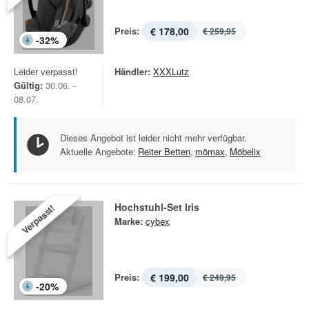
Preis:
€ 178,00
€ 259,95
-
32
%
Leider verpasst!
Händler:
XXXLutz
Gültig:
30.06. -
08.07.
Dieses Angebot ist leider nicht mehr verfügbar.
Aktuelle Angebote:
Reiter Betten
,
mömax
,
Möbelix
Hochstuhl-Set Iris
Verpasst!
Marke:
cybex
Preis:
€ 199,00
€ 249,95
-
20
%