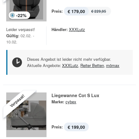
Preis:
€ 179,00
€ 229,95
-
22
%
Leider verpasst!
Händler:
XXXLutz
Gültig:
02.02. -
10.02.
Dieses Angebot ist leider nicht mehr verfügbar.
Aktuelle Angebote:
XXXLutz
,
Reiter Betten
,
mömax
Liegewanne Cot S Lux
Verpasst!
Marke:
cybex
Preis:
€ 199,00