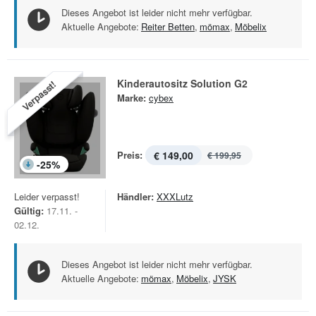
Dieses Angebot ist leider nicht mehr verfügbar.
Aktuelle Angebote:
Reiter Betten
,
mömax
,
Möbelix
Kinderautositz Solution G2
Verpasst!
Marke:
cybex
Preis:
€ 149,00
€ 199,95
-
25
%
Leider verpasst!
Händler:
XXXLutz
Gültig:
17.11. -
02.12.
Dieses Angebot ist leider nicht mehr verfügbar.
Aktuelle Angebote:
mömax
,
Möbelix
,
JYSK