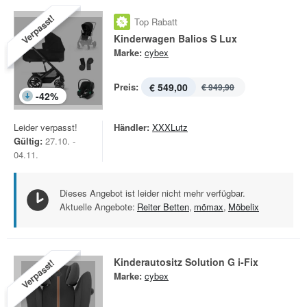
Verpasst!
Top Rabatt
Kinderwagen Balios S Lux
Marke:
cybex
Preis:
€ 549,00
€ 949,90
-
42
%
Leider verpasst!
Händler:
XXXLutz
Gültig:
27.10. -
04.11.
Dieses Angebot ist leider nicht mehr verfügbar.
Aktuelle Angebote:
Reiter Betten
,
mömax
,
Möbelix
Kinderautositz Solution G i-Fix
Verpasst!
Marke:
cybex