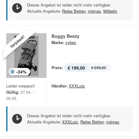
Dieses Angebot ist leider nicht mehr verfügbar.
Aktuelle Angebote:
Reiter Betten
,
mömax
,
Möbelix
Buggy Beezy
Verpasst!
Marke:
cybex
Preis:
€ 199,00
€ 299,95
-
34
%
Leider verpasst!
Händler:
XXXLutz
Gültig:
27.04. -
05.05.
Dieses Angebot ist leider nicht mehr verfügbar.
Aktuelle Angebote:
XXXLutz
,
Reiter Betten
,
mömax