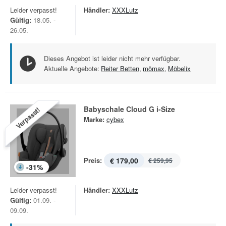
Leider verpasst!
Händler:
XXXLutz
Gültig:
18.05. -
26.05.
Dieses Angebot ist leider nicht mehr verfügbar.
Aktuelle Angebote:
Reiter Betten
,
mömax
,
Möbelix
Babyschale Cloud G i-Size
Verpasst!
Marke:
cybex
Preis:
€ 179,00
€ 259,95
-
31
%
Leider verpasst!
Händler:
XXXLutz
Gültig:
01.09. -
09.09.