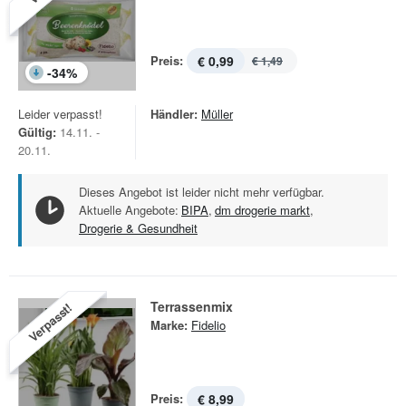
Preis:
€ 0,99
€ 1,49
-
34
%
Leider verpasst!
Händler:
Müller
Gültig:
14.11. -
20.11.
Dieses Angebot ist leider nicht mehr verfügbar.
Aktuelle Angebote:
BIPA
,
dm drogerie markt
,
Drogerie & Gesundheit
Terrassenmix
Verpasst!
Marke:
Fidelio
Preis:
€ 8,99