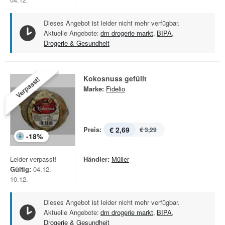
Dieses Angebot ist leider nicht mehr verfügbar.
Aktuelle Angebote:
dm drogerie markt
,
BIPA
,
Drogerie & Gesundheit
Kokosnuss gefüllt
Verpasst!
Marke:
Fidelio
Preis:
€ 2,69
€ 3,29
-
18
%
Leider verpasst!
Händler:
Müller
Gültig:
04.12. -
10.12.
Dieses Angebot ist leider nicht mehr verfügbar.
Aktuelle Angebote:
dm drogerie markt
,
BIPA
,
Drogerie & Gesundheit