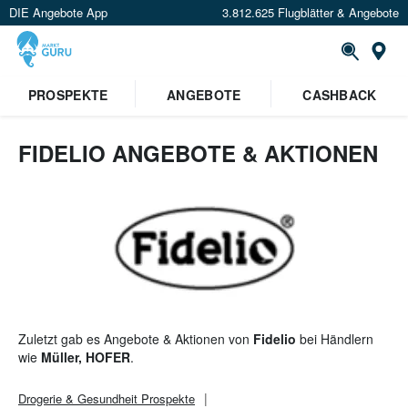
DIE Angebote App
3.812.625 Flugblätter & Angebote
St
PROSPEKTE
ANGEBOTE
CASHBACK
FIDELIO ANGEBOTE & AKTIONEN
Zuletzt gab es Angebote & Aktionen von
Fidelio
bei Händlern
wie
Müller, HOFER
.
Drogerie & Gesundheit
Prospekte