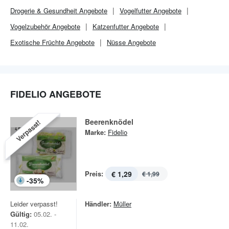
Drogerie & Gesundheit
Angebote
Vogelfutter Angebote
Vogelzubehör Angebote
Katzenfutter Angebote
Exotische Früchte Angebote
Nüsse Angebote
FIDELIO ANGEBOTE
Beerenknödel
Verpasst!
Marke:
Fidelio
Preis:
€ 1,29
€ 1,99
-
35
%
Leider verpasst!
Händler:
Müller
Gültig:
05.02. -
11.02.