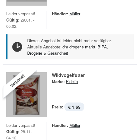
Leider verpasst!
Händler:
Müller
Gültig:
29.01. -
05.02.
Dieses Angebot ist leider nicht mehr verfügbar.
Aktuelle Angebote:
dm drogerie markt
,
BIPA
,
Drogerie & Gesundheit
Wildvogelfutter
Verpasst!
Marke:
Fidelio
Preis:
€ 1,69
Leider verpasst!
Händler:
Müller
Gültig:
28.11. -
04.12.