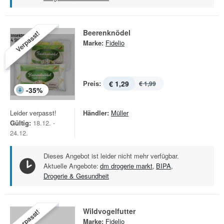
Beerenknödel
Verpasst!
Marke:
Fidelio
Preis:
€ 1,29
€ 1,99
-
35
%
Leider verpasst!
Händler:
Müller
Gültig:
18.12. -
24.12.
Dieses Angebot ist leider nicht mehr verfügbar.
Aktuelle Angebote:
dm drogerie markt
,
BIPA
,
Drogerie & Gesundheit
Wildvogelfutter
Verpasst!
Marke:
Fidelio