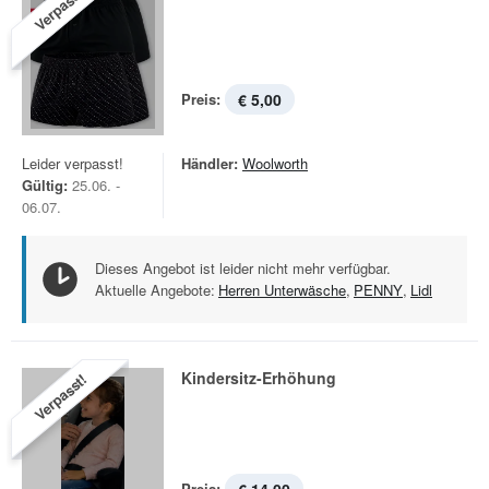
Verpasst!
Preis:
€ 5,00
Leider verpasst!
Händler:
Woolworth
Gültig:
25.06. -
06.07.
Dieses Angebot ist leider nicht mehr verfügbar.
Aktuelle Angebote:
Herren Unterwäsche
,
PENNY
,
Lidl
Kindersitz-Erhöhung
Verpasst!
Preis: