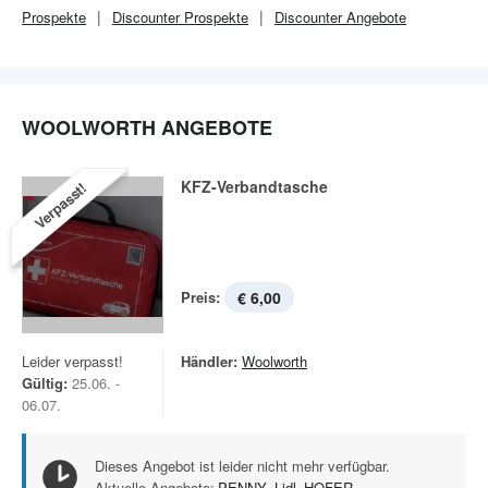
Prospekte
Discounter
Prospekte
Discounter
Angebote
WOOLWORTH ANGEBOTE
KFZ-Verbandtasche
Verpasst!
Preis:
€ 6,00
Leider verpasst!
Händler:
Woolworth
Gültig:
25.06. -
06.07.
Dieses Angebot ist leider nicht mehr verfügbar.
Aktuelle Angebote:
PENNY
,
Lidl
,
HOFER