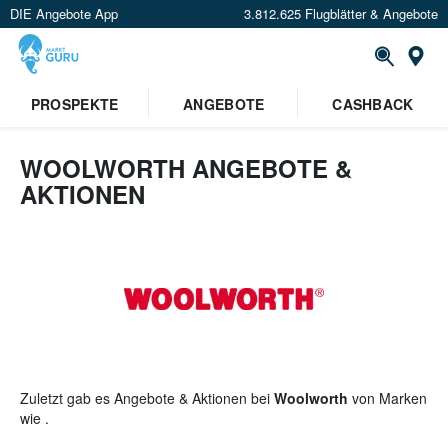
DIE Angebote App
3.812.625 Flugblätter & Angebote
St
PROSPEKTE
ANGEBOTE
CASHBACK
WOOLWORTH ANGEBOTE &
AKTIONEN
Zuletzt gab es Angebote & Aktionen bei
Woolworth
von Marken
wie .