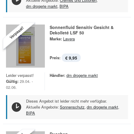
Aktuelle Angebote:
Cremes und Lotionen
,
dm drogerie markt
,
BIPA
Sonnenfluid Sensitiv Gesicht &
Verpasst!
Dekolleté LSF 50
Marke:
Lavera
Preis:
€ 9,95
Leider verpasst!
Händler:
dm drogerie markt
Gültig:
29.04. -
02.06.
Dieses Angebot ist leider nicht mehr verfügbar.
Aktuelle Angebote:
Sonnenschutz
,
dm drogerie markt
,
BIPA