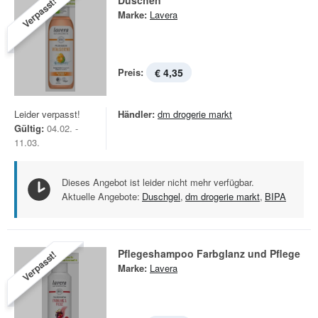
Duschen
Verpasst!
Marke:
Lavera
Preis:
€ 4,35
Leider verpasst!
Händler:
dm drogerie markt
Gültig:
04.02. -
11.03.
Dieses Angebot ist leider nicht mehr verfügbar.
Aktuelle Angebote:
Duschgel
,
dm drogerie markt
,
BIPA
Pflegeshampoo Farbglanz und Pflege
Verpasst!
Marke:
Lavera