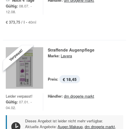
Noch
4
Tage
Händler:
dm drogerie markt
Gültig:
08.07. -
12.08.
€ 373,75 / l -
40ml
Straffende Augenpflege
Verpasst!
Marke:
Lavera
Preis:
€ 18,45
Leider verpasst!
Händler:
dm drogerie markt
Gültig:
07.01. -
04.02.
Dieses Angebot ist leider nicht mehr verfügbar.
Aktuelle Angebote:
Augen Makeup
,
dm drogerie markt
,