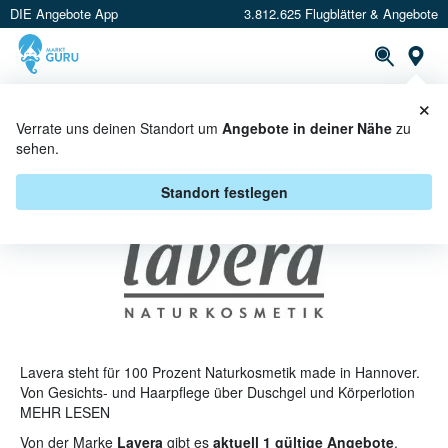
DIE Angebote App
3.812.625 Flugblätter & Angebote
St
×
PROSPEKTE
ANGEBOTE
CASHBACK
Verrate uns deinen Standort um
Angebote in deiner Nähe
zu
sehen.
LAVERA ANGEBOTE & AKTIONEN
Standort festlegen
Lavera steht für 100 Prozent Naturkosmetik made in Hannover.
Von Gesichts- und Haarpflege über Duschgel und Körperlotion
bis hin zu Make-up und Babypflege vertreibt das 1987
MEHR LESEN
gegründete Unternehmen Produkte, die aus natürlichen
Von der Marke
Lavera
gibt es
aktuell 1 gültige Angebote
.