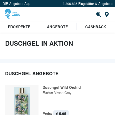
DIE Angebote App
3.806.835 Flugblätter & Angebote
St
PROSPEKTE
ANGEBOTE
CASHBACK
DUSCHGEL IN AKTION
DUSCHGEL ANGEBOTE
Duschgel Wild Orchid
Marke:
Vivian Gray
Preis:
€ 5,95