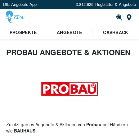
DIE Angebote App
3.812.625 Flugblätter & Angebote
St
PROSPEKTE
ANGEBOTE
CASHBACK
PROBAU ANGEBOTE & AKTIONEN
Zuletzt gab es Angebote & Aktionen von
Probau
bei Händlern
wie
BAUHAUS
.