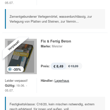
05.07.
Zementgebundener Verlegemörtel, wasserdurchlässig, zur
Verlegung von Platten und Steinen, zur Vermin...
Fix & Fertig Beton
Verpasst!
Marke:
Meister
Preis:
€ 8,49
€ 13,09
-
35
%
Leider verpasst!
Händler:
Lagerhaus
Gültig:
19.06. -
05.07.
Festigkeitsklasse: C16/20, kein mischen notwendig, extrem
rasch erhärtend, für innen und außen, voll...