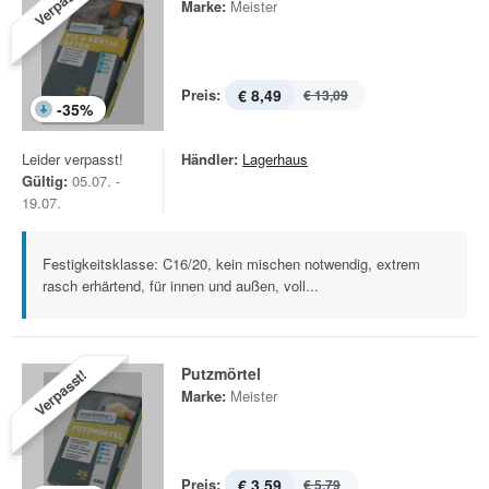
Verpasst!
Marke:
Meister
Preis:
€ 8,49
€ 13,09
-
35
%
Leider verpasst!
Händler:
Lagerhaus
Gültig:
05.07. -
19.07.
Festigkeitsklasse: C16/20, kein mischen notwendig, extrem
rasch erhärtend, für innen und außen, voll...
Putzmörtel
Verpasst!
Marke:
Meister
Preis:
€ 3,59
€ 5,79