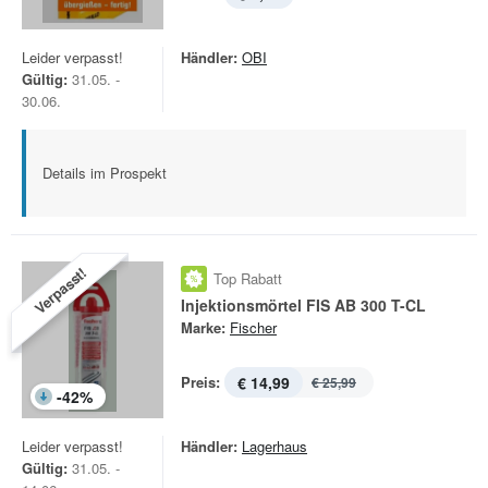
Leider verpasst!
Händler:
OBI
Gültig:
31.05. -
30.06.
Details im Prospekt
Verpasst!
Top Rabatt
Injektionsmörtel FIS AB 300 T-CL
Marke:
Fischer
Preis:
€ 14,99
€ 25,99
-
42
%
Leider verpasst!
Händler:
Lagerhaus
Gültig:
31.05. -