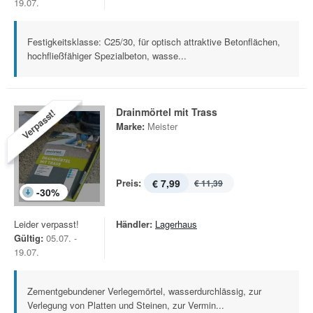
19.07.
Festigkeitsklasse: C25/30, für optisch attraktive Betonflächen,
hochfließfähiger Spezialbeton, wasse...
Drainmörtel mit Trass
Verpasst!
Marke:
Meister
Preis:
€ 7,99
€ 11,39
-
30
%
Leider verpasst!
Händler:
Lagerhaus
Gültig:
05.07. -
19.07.
Zementgebundener Verlegemörtel, wasserdurchlässig, zur
Verlegung von Platten und Steinen, zur Vermin...