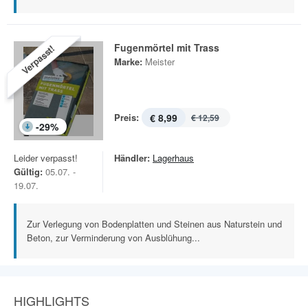
Fugenmörtel mit Trass
Verpasst!
Marke:
Meister
Preis:
€ 8,99
€ 12,59
-
29
%
Leider verpasst!
Händler:
Lagerhaus
Gültig:
05.07. -
19.07.
Zur Verlegung von Bodenplatten und Steinen aus Naturstein und
Beton, zur Verminderung von Ausblühung...
HIGHLIGHTS