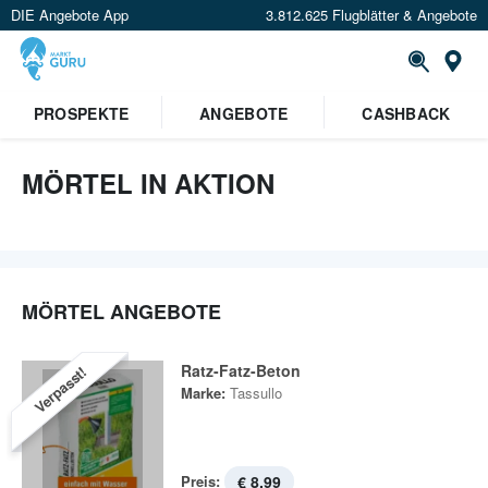
DIE Angebote App
3.812.625 Flugblätter & Angebote
St
PROSPEKTE
ANGEBOTE
CASHBACK
MÖRTEL IN AKTION
MÖRTEL ANGEBOTE
Ratz-Fatz-Beton
Verpasst!
Marke:
Tassullo
Preis:
€ 8,99