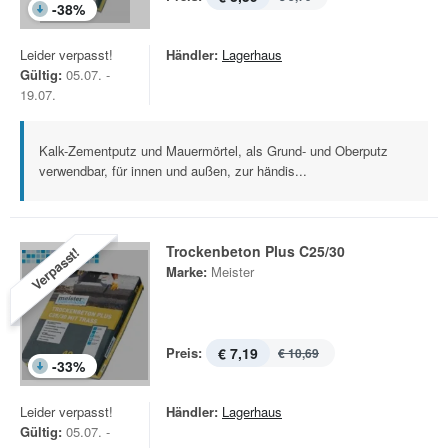
-
38
%
Leider verpasst!
Händler:
Lagerhaus
Gültig:
05.07. -
19.07.
Kalk-Zementputz und Mauermörtel, als Grund- und Oberputz
verwendbar, für innen und außen, zur händis...
Trockenbeton Plus C25/30
Verpasst!
Marke:
Meister
Preis:
€ 7,19
€ 10,69
-
33
%
Leider verpasst!
Händler:
Lagerhaus
Gültig:
05.07. -