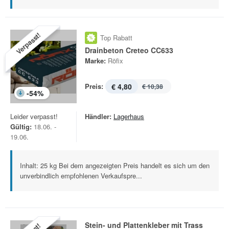
Verpasst!
Top Rabatt
Drainbeton Creteo CC633
Marke:
Röfix
Preis:
€ 4,80
€ 10,38
-
54
%
Leider verpasst!
Händler:
Lagerhaus
Gültig:
18.06. -
19.06.
Inhalt: 25 kg Bei dem angezeigten Preis handelt es sich um den
unverbindlich empfohlenen Verkaufspre...
Stein- und Plattenkleber mit Trass