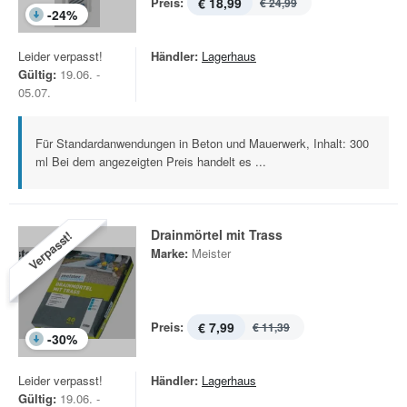
Preis:
€ 18,99
€ 24,99
-
24
%
Leider verpasst!
Händler:
Lagerhaus
Gültig:
19.06. -
05.07.
Für Standardanwendungen in Beton und Mauerwerk, Inhalt: 300
ml Bei dem angezeigten Preis handelt es ...
Drainmörtel mit Trass
Verpasst!
Marke:
Meister
Preis:
€ 7,99
€ 11,39
-
30
%
Leider verpasst!
Händler:
Lagerhaus
Gültig:
19.06. -