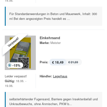
14.06.
Für Standardanwendungen in Beton und Mauerwerk, Inhalt: 300
ml Bei dem angezeigten Preis handelt es ...
Einkehrsand
Verpasst!
Marke:
Meister
Preis:
€ 18,49
€ 21,69
-
15
%
Leider verpasst!
Händler:
Lagerhaus
Gültig:
18.06. -
19.06.
selbsterhärtender Fugensand, Barriere gegen Insektenbefall und
Unkrautbewuchs, ohne Anmischen, PKW b...