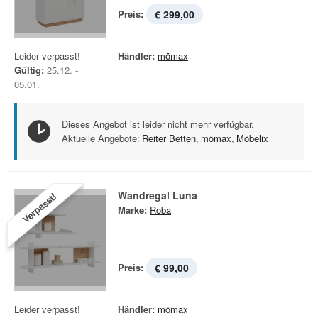
Preis:
€ 299,00
Leider verpasst!
Händler:
mömax
Gültig:
25.12. -
05.01.
Dieses Angebot ist leider nicht mehr verfügbar.
Aktuelle Angebote:
Reiter Betten
,
mömax
,
Möbelix
Wandregal Luna
Verpasst!
Marke:
Roba
Preis:
€ 99,00
Leider verpasst!
Händler:
mömax