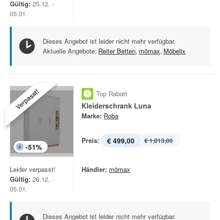
Gültig:
25.12. -
05.01.
Dieses Angebot ist leider nicht mehr verfügbar.
Aktuelle Angebote:
Reiter Betten
,
mömax
,
Möbelix
Verpasst!
Top Rabatt
Kleiderschrank Luna
Marke:
Roba
Preis:
€ 499,00
€ 1.013,00
-
51
%
Leider verpasst!
Händler:
mömax
Gültig:
26.12. -
05.01.
Dieses Angebot ist leider nicht mehr verfügbar.