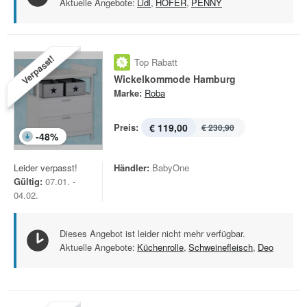
Aktuelle Angebote:
Lidl
,
HOFER
,
PENNY
Verpasst!
Top Rabatt
Wickelkommode Hamburg
Marke:
Roba
Preis:
€ 119,00
€ 230,90
-
48
%
Leider verpasst!
Händler:
BabyOne
Gültig:
07.01. -
04.02.
Dieses Angebot ist leider nicht mehr verfügbar.
Aktuelle Angebote:
Küchenrolle
,
Schweinefleisch
,
Deo