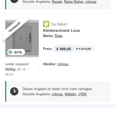
Aktuelle Angebote:
Regale
,
Reiter Betten
,
mömax
Verpasst!
Top Rabatt
Kleiderschrank Luna
Marke:
Roba
Preis:
€ 499,00
€ 1.013,00
-
51
%
Leider verpasst!
Händler:
mömax
Gültig:
25.12. -
05.01.
Dieses Angebot ist leider nicht mehr verfügbar.
Aktuelle Angebote:
mömax
,
Möbelix
,
JYSK