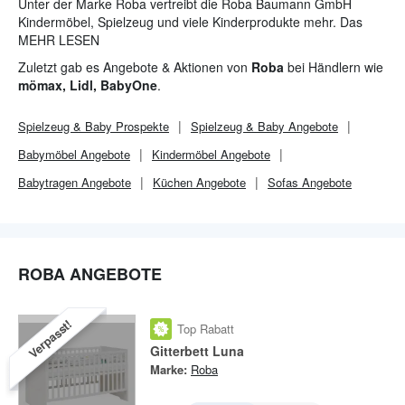
Unter der Marke Roba vertreibt die Roba Baumann GmbH
Kindermöbel, Spielzeug und viele Kinderprodukte mehr. Das
Mutterhaus in Ebersdorf bei Coburg kann von Kunden besucht
MEHR LESEN
werden. Daneben sind Roba-Produkte im Onlineshop und
Zuletzt gab es Angebote & Aktionen von
Roba
bei Händlern wie
flächendeckend in Discountern und Ladengeschäften erhältlich.
mömax, Lidl, BabyOne
.
Spielzeug & Baby
Prospekte
Spielzeug & Baby
Angebote
Babymöbel Angebote
Kindermöbel Angebote
Babytragen Angebote
Küchen Angebote
Sofas Angebote
ROBA ANGEBOTE
Verpasst!
Top Rabatt
Gitterbett Luna
Marke:
Roba