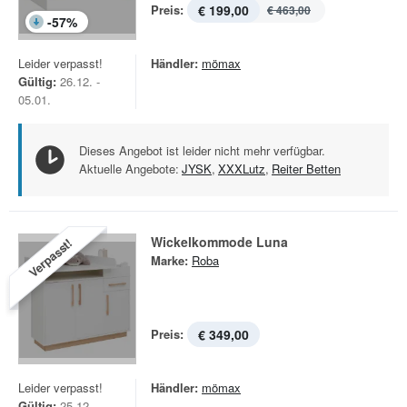
Preis:
€ 199,00
€ 463,00
-
57
%
Leider verpasst!
Händler:
mömax
Gültig:
26.12. -
05.01.
Dieses Angebot ist leider nicht mehr verfügbar.
Aktuelle Angebote:
JYSK
,
XXXLutz
,
Reiter Betten
Wickelkommode Luna
Verpasst!
Marke:
Roba
Preis:
€ 349,00
Leider verpasst!
Händler:
mömax
Gültig:
25.12. -