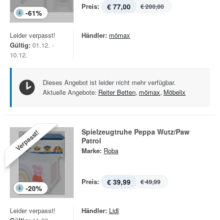
Preis:
€ 77,00
€ 200,00
-
61
%
Leider verpasst!
Händler:
mömax
Gültig:
01.12. -
10.12.
Dieses Angebot ist leider nicht mehr verfügbar.
Aktuelle Angebote:
Reiter Betten
,
mömax
,
Möbelix
Spielzeugtruhe Peppa Wutz/Paw
Verpasst!
Patrol
Marke:
Roba
Preis:
€ 39,99
€ 49,99
-
20
%
Leider verpasst!
Händler:
Lidl