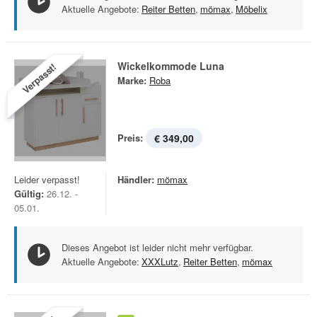
Aktuelle Angebote:
Reiter Betten
,
mömax
,
Möbelix
Wickelkommode Luna
Verpasst!
Marke:
Roba
Preis:
€ 349,00
Leider verpasst!
Händler:
mömax
Gültig:
26.12. -
05.01.
Dieses Angebot ist leider nicht mehr verfügbar.
Aktuelle Angebote:
XXXLutz
,
Reiter Betten
,
mömax