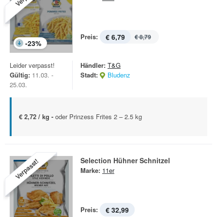
Preis:
€ 6,79
€ 8,79
-
23
%
Leider verpasst!
Händler:
T&G
Gültig:
11.03. -
Stadt:
Bludenz
25.03.
€ 2,72 / kg -
oder Prinzess Frites 2 – 2.5 kg
Selection Hühner Schnitzel
Verpasst!
Marke:
11er
Preis:
€ 32,99