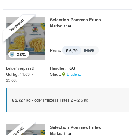
Selection Pommes Frites
Verpasst!
Marke:
11er
Preis:
€ 6,79
€ 8,79
-
23
%
Leider verpasst!
Händler:
T&G
Gültig:
11.03. -
Stadt:
Bludenz
25.03.
€ 2,72 / kg -
oder Prinzess Frites 2 – 2.5 kg
Selection Pommes Frites
Verpasst!
Marke:
11er