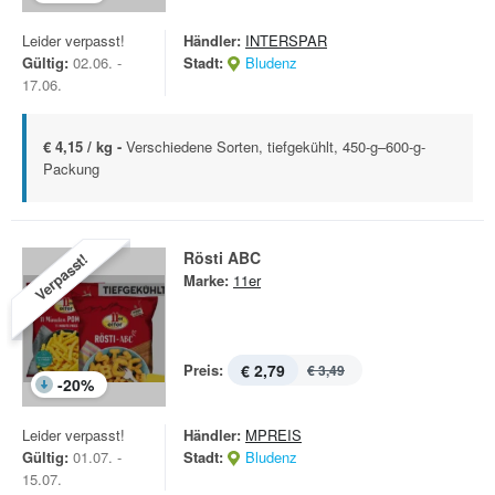
Leider verpasst!
Händler:
INTERSPAR
Gültig:
02.06. -
Stadt:
Bludenz
17.06.
€ 4,15 / kg -
Verschiedene Sorten, tiefgekühlt, 450-g–600-g-
Packung
Rösti ABC
Verpasst!
Marke:
11er
Preis:
€ 2,79
€ 3,49
-
20
%
Leider verpasst!
Händler:
MPREIS
Gültig:
01.07. -
Stadt:
Bludenz
15.07.