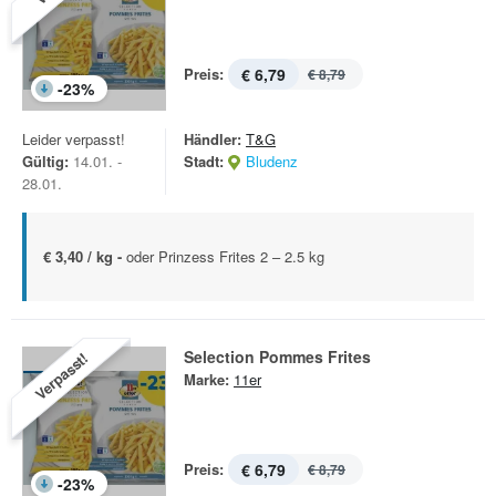
Preis:
€ 6,79
€ 8,79
-
23
%
Leider verpasst!
Händler:
T&G
Gültig:
14.01. -
Stadt:
Bludenz
28.01.
€ 3,40 / kg -
oder Prinzess Frites 2 – 2.5 kg
Selection Pommes Frites
Verpasst!
Marke:
11er
Preis:
€ 6,79
€ 8,79
-
23
%