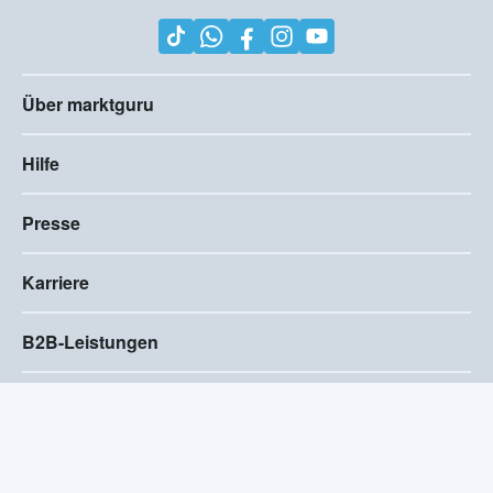
Über marktguru
Hilfe
Presse
Karriere
B2B-Leistungen
Impressum
AGB
Compliance
Barrierefreiheitserklärung
Datenschutz
Privatsphären-Einstellungen
2026
©
Visivo Consulting GmbH