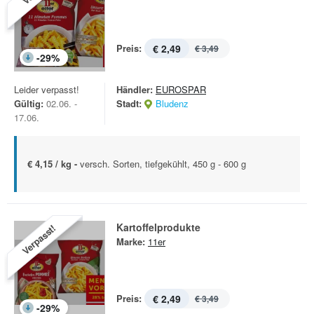
Preis:
€ 2,49
€ 3,49
-
29
%
Leider verpasst!
Händler:
EUROSPAR
Gültig:
02.06. -
Stadt:
Bludenz
17.06.
€ 4,15 / kg -
versch. Sorten, tiefgekühlt, 450 g - 600 g
Kartoffelprodukte
Verpasst!
Marke:
11er
Preis:
€ 2,49
€ 3,49
-
29
%