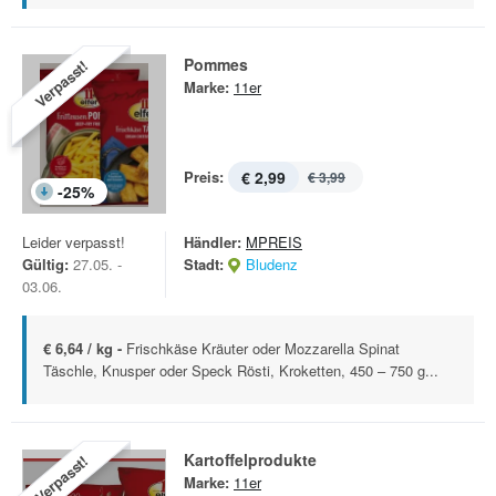
Pommes
Verpasst!
Marke:
11er
Preis:
€ 2,99
€ 3,99
-
25
%
Leider verpasst!
Händler:
MPREIS
Gültig:
27.05. -
Stadt:
Bludenz
03.06.
€ 6,64 / kg -
Frischkäse Kräuter oder Mozzarella Spinat
Täschle, Knusper oder Speck Rösti, Kroketten, 450 – 750 g...
Kartoffelprodukte
Verpasst!
Marke:
11er