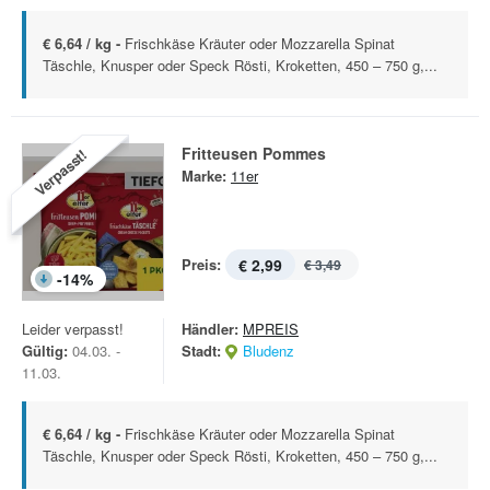
€ 6,64 / kg -
Frischkäse Kräuter oder Mozzarella Spinat
Täschle, Knusper oder Speck Rösti, Kroketten, 450 – 750 g,...
Fritteusen Pommes
Verpasst!
Marke:
11er
Preis:
€ 2,99
€ 3,49
-
14
%
Leider verpasst!
Händler:
MPREIS
Gültig:
04.03. -
Stadt:
Bludenz
11.03.
€ 6,64 / kg -
Frischkäse Kräuter oder Mozzarella Spinat
Täschle, Knusper oder Speck Rösti, Kroketten, 450 – 750 g,...