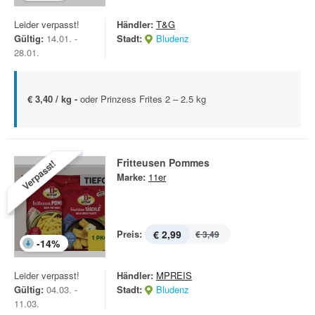
Leider verpasst!
Händler:
T&G
Gültig:
14.01. -
Stadt:
Bludenz
28.01.
€ 3,40 / kg -
oder Prinzess Frites 2 – 2.5 kg
Fritteusen Pommes
Verpasst!
Marke:
11er
Preis:
€ 2,99
€ 3,49
-
14
%
Leider verpasst!
Händler:
MPREIS
Gültig:
04.03. -
Stadt:
Bludenz
11.03.