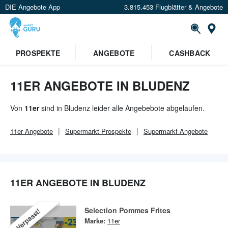
DIE Angebote App
3.815.453 Flugblätter & Angebote
Or
PROSPEKTE
ANGEBOTE
CASHBACK
11ER ANGEBOTE IN BLUDENZ
Von
11er
sind in Bludenz leider alle Angebebote abgelaufen.
11er
Angebote
Supermarkt
Prospekte
Supermarkt
Angebote
11ER ANGEBOTE IN BLUDENZ
Selection Pommes Frites
Verpasst!
Marke:
11er