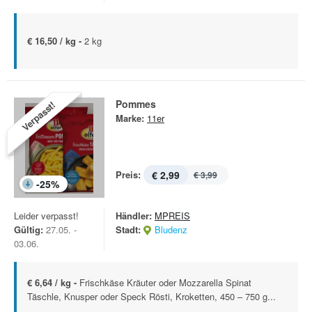
€ 16,50 / kg -
2 kg
Pommes
Verpasst!
Marke:
11er
Preis:
€ 2,99
€ 3,99
-
25
%
Leider verpasst!
Händler:
MPREIS
Gültig:
27.05. -
Stadt:
Bludenz
03.06.
€ 6,64 / kg -
Frischkäse Kräuter oder Mozzarella Spinat
Täschle, Knusper oder Speck Rösti, Kroketten, 450 – 750 g...