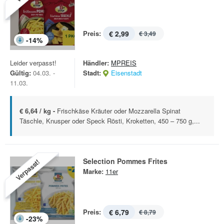
Preis:
€ 2,99
€ 3,49
-
14
%
Leider verpasst!
Händler:
MPREIS
Gültig:
04.03. -
Stadt:
Eisenstadt
11.03.
€ 6,64 / kg -
Frischkäse Kräuter oder Mozzarella Spinat
Täschle, Knusper oder Speck Rösti, Kroketten, 450 – 750 g,...
Selection Pommes Frites
Verpasst!
Marke:
11er
Preis:
€ 6,79
€ 8,79
-
23
%