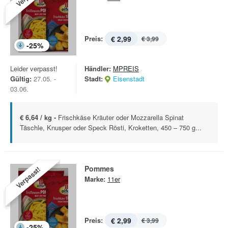
Preis:
€ 2,99
€ 3,99
-
25
%
Leider verpasst!
Händler:
MPREIS
Gültig:
27.05. -
Stadt:
Eisenstadt
03.06.
€ 6,64 / kg -
Frischkäse Kräuter oder Mozzarella Spinat
Täschle, Knusper oder Speck Rösti, Kroketten, 450 – 750 g...
Pommes
Verpasst!
Marke:
11er
Preis:
€ 2,99
€ 3,99
-
25
%