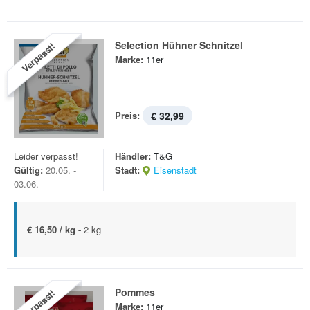
Selection Hühner Schnitzel
Verpasst!
Marke:
11er
Preis:
€ 32,99
Leider verpasst!
Händler:
T&G
Gültig:
20.05. -
Stadt:
Eisenstadt
03.06.
€ 16,50 / kg -
2 kg
Pommes
Verpasst!
Marke:
11er