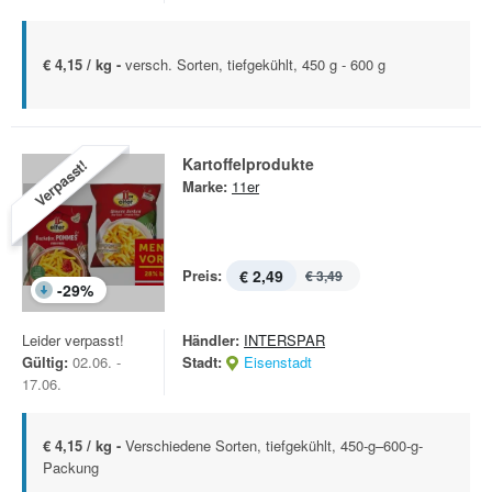
€ 4,15 / kg -
versch. Sorten, tiefgekühlt, 450 g - 600 g
Kartoffelprodukte
Verpasst!
Marke:
11er
Preis:
€ 2,49
€ 3,49
-
29
%
Leider verpasst!
Händler:
INTERSPAR
Gültig:
02.06. -
Stadt:
Eisenstadt
17.06.
€ 4,15 / kg -
Verschiedene Sorten, tiefgekühlt, 450-g–600-g-
Packung