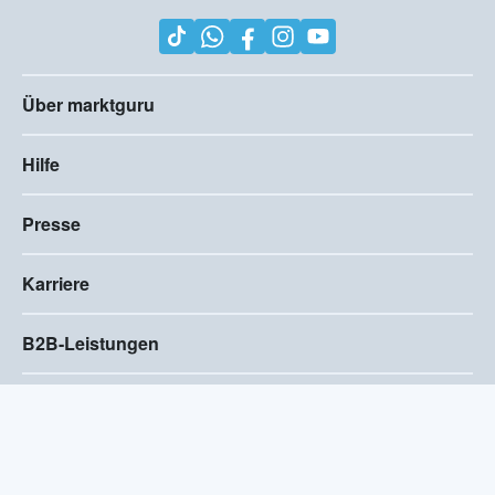
Über marktguru
Hilfe
Presse
Karriere
B2B-Leistungen
Impressum
AGB
Compliance
Barrierefreiheitserklärung
Datenschutz
Privatsphären-Einstellungen
2026
©
Visivo Consulting GmbH