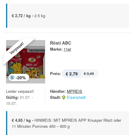
€ 2,72 / kg -
2.5 kg
Rösti ABC
Verpasst!
Marke:
11er
Preis:
€ 2,79
€ 3,49
-
20
%
Leider verpasst!
Händler:
MPREIS
Gültig:
01.07. -
Stadt:
Eisenstadt
15.07.
€ 4,65 / kg -
HINWEIS: MIT MPREIS APP Knusper Rösti oder
11 Minuten Pommes 450 – 600 g