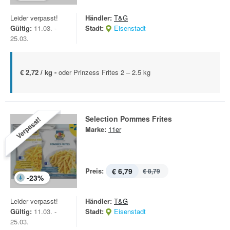
Leider verpasst!
Händler:
T&G
Gültig:
11.03. -
Stadt:
Eisenstadt
25.03.
€ 2,72 / kg -
oder Prinzess Frites 2 – 2.5 kg
Selection Pommes Frites
Verpasst!
Marke:
11er
Preis:
€ 6,79
€ 8,79
-
23
%
Leider verpasst!
Händler:
T&G
Gültig:
11.03. -
Stadt:
Eisenstadt
25.03.