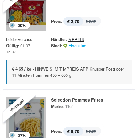
Preis:
€ 2,79
€ 3,49
-
20
%
Leider verpasst!
Händler:
MPREIS
Gültig:
01.07. -
Stadt:
Eisenstadt
15.07.
€ 4,65 / kg -
HINWEIS: MIT MPREIS APP Knusper Rösti oder
11 Minuten Pommes 450 – 600 g
Selection Pommes Frites
Verpasst!
Marke:
11er
Preis:
€ 6,79
€ 9,30
-
27
%