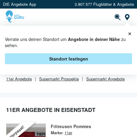
DIE Angebote App
3.807.577 Flugblätter & Angebote
Or
×
PROSPEKTE
ANGEBOTE
CASHBACK
Verrate uns deinen Standort um
Angebote in deiner Nähe
zu
sehen.
11ER ANGEBOTE IN EISENSTADT
Standort festlegen
Von
11er
sind in Eisenstadt leider alle Angebebote abgelaufen.
11er
Angebote
Supermarkt
Prospekte
Supermarkt
Angebote
11ER ANGEBOTE IN EISENSTADT
Fritteusen Pommes
Verpasst!
Marke:
11er