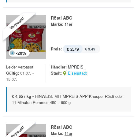
Rösti ABC
Verpasst!
Marke:
11er
Preis:
€ 2,79
€ 3,49
-
20
%
Leider verpasst!
Händler:
MPREIS
Gültig:
01.07. -
Stadt:
Eisenstadt
15.07.
€ 4,65 / kg -
HINWEIS: MIT MPREIS APP Knusper Rösti oder
11 Minuten Pommes 450 – 600 g
Rösti ABC
Verpasst!
Marke:
11er