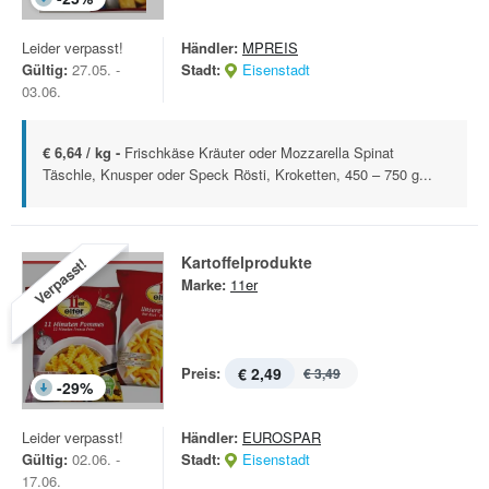
Leider verpasst!
Händler:
MPREIS
Gültig:
27.05. -
Stadt:
Eisenstadt
03.06.
€ 6,64 / kg -
Frischkäse Kräuter oder Mozzarella Spinat
Täschle, Knusper oder Speck Rösti, Kroketten, 450 – 750 g...
Kartoffelprodukte
Verpasst!
Marke:
11er
Preis:
€ 2,49
€ 3,49
-
29
%
Leider verpasst!
Händler:
EUROSPAR
Gültig:
02.06. -
Stadt:
Eisenstadt
17.06.