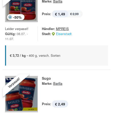
Marke:
Barilla
Preis:
€ 1,49
€ 2,99
-
50
%
Leider verpasst!
Händler:
MPREIS
Gültig:
08.07. -
Stadt:
Eisenstadt
11.07.
€ 3,72 / kg -
400 g, versch. Sorten
Sugo
Verpasst!
Marke:
Barilla
Preis:
€ 2,49