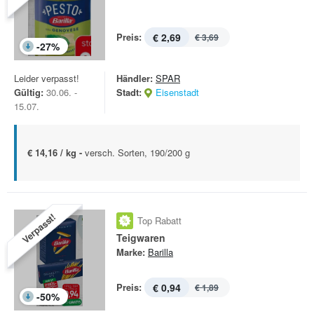
Preis:
€ 2,69
€ 3,69
-
27
%
Leider verpasst!
Händler:
SPAR
Gültig:
30.06. -
Stadt:
Eisenstadt
15.07.
€ 14,16 / kg -
versch. Sorten, 190/200 g
Verpasst!
Top Rabatt
Teigwaren
Marke:
Barilla
Preis:
€ 0,94
€ 1,89
-
50
%