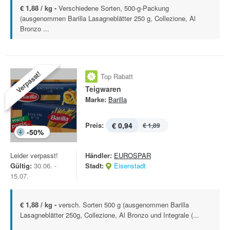
€ 1,88 / kg -
Verschiedene Sorten, 500-g-Packung
(ausgenommen Barilla Lasagneblätter 250 g, Collezione, Al
Bronzo ...
Verpasst!
Top Rabatt
Teigwaren
Marke:
Barilla
Preis:
€ 0,94
€ 1,89
-
50
%
Leider verpasst!
Händler:
EUROSPAR
Gültig:
30.06. -
Stadt:
Eisenstadt
15.07.
€ 1,88 / kg -
versch. Sorten 500 g (ausgenommen Barilla
Lasagneblätter 250g, Collezione, Al Bronzo und Integrale (...