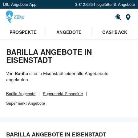
DIE Angebote App
3.812.625 Flugblätter & Angebote
Or
PROSPEKTE
ANGEBOTE
CASHBACK
BARILLA ANGEBOTE IN
EISENSTADT
Von
Barilla
sind in Eisenstadt leider alle Angebebote
abgelaufen.
Barilla
Angebote
Supermarkt
Prospekte
Supermarkt
Angebote
BARILLA ANGEBOTE IN EISENSTADT