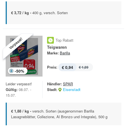
€ 3,72 / kg -
400 g, versch. Sorten
Verpasst!
Top Rabatt
Teigwaren
Marke:
Barilla
Preis:
€ 0,94
€ 1,89
-
50
%
Leider verpasst!
Händler:
SPAR
Gültig:
08.07. -
Stadt:
Eisenstadt
15.07.
€ 1,88 / kg -
versch. Sorten (ausgenommen Barilla
Lasagneblätter, Collezione, Al Bronzo und Integrale), 500 g