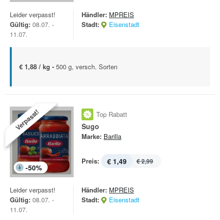
Leider verpasst!
Händler:
MPREIS
Gültig:
08.07. -
Stadt:
Eisenstadt
11.07.
€ 1,88 / kg -
500 g, versch. Sorten
Verpasst!
Top Rabatt
Sugo
Marke:
Barilla
Preis:
€ 1,49
€ 2,99
-
50
%
Leider verpasst!
Händler:
MPREIS
Gültig:
08.07. -
Stadt:
Eisenstadt
11.07.