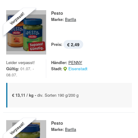
Pesto
Verpasst!
Marke:
Barilla
Preis:
€ 2,49
Leider verpasst!
Händler:
PENNY
Gültig:
01.07. -
Stadt:
Eisenstadt
08.07.
€ 13,11 / kg -
div. Sorten 190 g/200 g
Pesto
Verpasst!
Marke:
Barilla