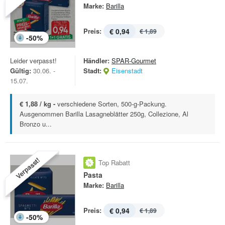
Marke:
Barilla
Preis:
€ 0,94
€ 1,89
-
50
%
Leider verpasst!
Händler:
SPAR-Gourmet
Gültig:
30.06. -
Stadt:
Eisenstadt
15.07.
€ 1,88 / kg -
verschiedene Sorten, 500-g-Packung.
Ausgenommen Barilla Lasagneblätter 250g, Collezione, Al
Bronzo u...
Verpasst!
Top Rabatt
Pasta
Marke:
Barilla
Preis:
€ 0,94
€ 1,89
-
50
%