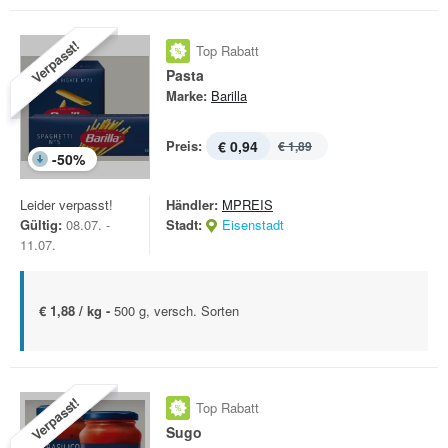
Verpasst!
Top Rabatt
Pasta
Marke:
Barilla
Preis:
€ 0,94
€ 1,89
-
50
%
Leider verpasst!
Händler:
MPREIS
Gültig:
08.07. -
Stadt:
Eisenstadt
11.07.
€ 1,88 / kg -
500 g, versch. Sorten
Verpasst!
Top Rabatt
Sugo