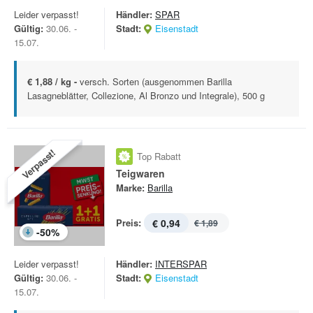
Leider verpasst!
Händler:
SPAR
Gültig:
30.06. -
Stadt:
Eisenstadt
15.07.
€ 1,88 / kg -
versch. Sorten (ausgenommen Barilla
Lasagneblätter, Collezione, Al Bronzo und Integrale), 500 g
Verpasst!
Top Rabatt
Teigwaren
Marke:
Barilla
Preis:
€ 0,94
€ 1,89
-
50
%
Leider verpasst!
Händler:
INTERSPAR
Gültig:
30.06. -
Stadt:
Eisenstadt
15.07.