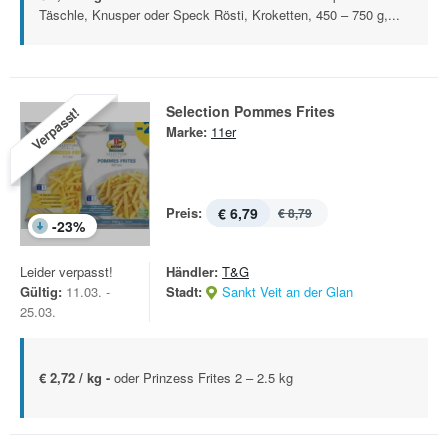
Täschle, Knusper oder Speck Rösti, Kroketten, 450 – 750 g,...
Selection Pommes Frites
Verpasst!
Marke:
11er
Preis:
€ 6,79
€ 8,79
-
23
%
Leider verpasst!
Händler:
T&G
Gültig:
11.03. -
Stadt:
Sankt Veit an der Glan
25.03.
€ 2,72 / kg -
oder Prinzess Frites 2 – 2.5 kg