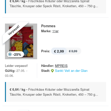
€ 6,64 / kg -
Frischkäse Kräuter oder Mozzarella Spinat
Täschle, Knusper oder Speck Rösti, Kroketten, 450 – 750 g...
Pommes
Verpasst!
Marke:
11er
Preis:
€ 2,99
€ 3,99
-
25
%
Leider verpasst!
Händler:
MPREIS
Gültig:
27.05. -
Stadt:
Sankt Veit an der Glan
03.06.
€ 6,64 / kg -
Frischkäse Kräuter oder Mozzarella Spinat
Täschle, Knusper oder Speck Rösti, Kroketten, 450 – 750 g...