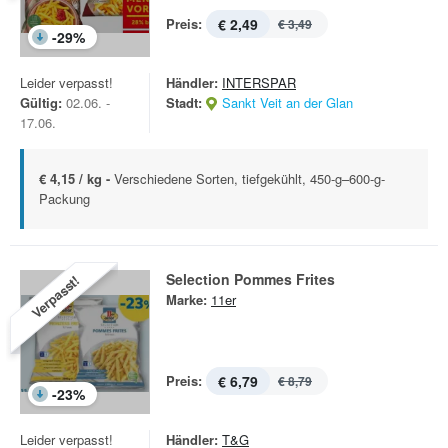
Preis:
€ 2,49
€ 3,49
-
29
%
Leider verpasst!
Händler:
INTERSPAR
Gültig:
02.06. -
Stadt:
Sankt Veit an der Glan
17.06.
€ 4,15 / kg -
Verschiedene Sorten, tiefgekühlt, 450-g–600-g-
Packung
Selection Pommes Frites
Verpasst!
Marke:
11er
Preis:
€ 6,79
€ 8,79
-
23
%
Leider verpasst!
Händler:
T&G