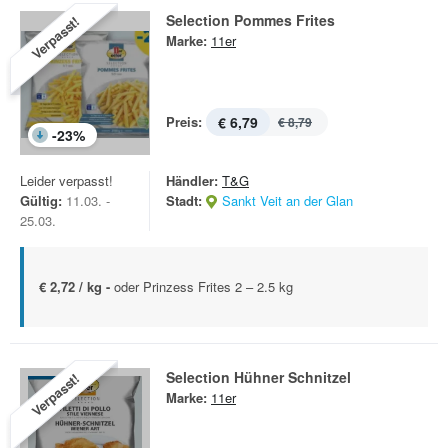
Selection Pommes Frites
Verpasst!
Marke:
11er
Preis:
€ 6,79
€ 8,79
-
23
%
Leider verpasst!
Händler:
T&G
Gültig:
11.03. -
Stadt:
Sankt Veit an der Glan
25.03.
€ 2,72 / kg -
oder Prinzess Frites 2 – 2.5 kg
Selection Hühner Schnitzel
Verpasst!
Marke:
11er