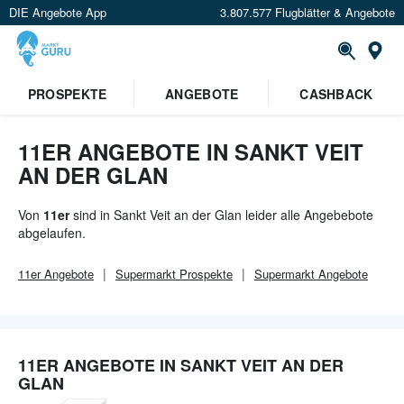
DIE Angebote App
3.807.577 Flugblätter & Angebote
Or
×
PROSPEKTE
ANGEBOTE
CASHBACK
Verrate uns deinen Standort um
Angebote in deiner Nähe
zu
sehen.
11ER ANGEBOTE IN SANKT VEIT
AN DER GLAN
Standort festlegen
Von
11er
sind in Sankt Veit an der Glan leider alle Angebebote
abgelaufen.
11er
Angebote
Supermarkt
Prospekte
Supermarkt
Angebote
11ER ANGEBOTE IN SANKT VEIT AN DER
GLAN