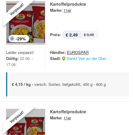
Kartoffelprodukte
Verpasst!
Marke:
11er
Preis:
€ 2,49
€ 3,49
-
29
%
Leider verpasst!
Händler:
EUROSPAR
Gültig:
02.06. -
Stadt:
Sankt Veit an der Glan
17.06.
€ 4,15 / kg -
versch. Sorten, tiefgekühlt, 450 g - 600 g
Kartoffelprodukte
Verpasst!
Marke:
11er