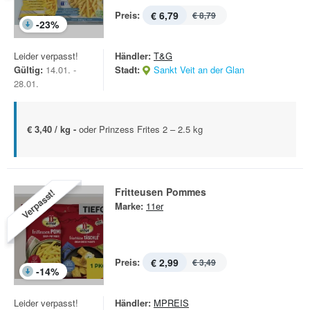
Preis:
€ 6,79
€ 8,79
-
23
%
Leider verpasst!
Händler:
T&G
Gültig:
14.01. -
Stadt:
Sankt Veit an der Glan
28.01.
€ 3,40 / kg -
oder Prinzess Frites 2 – 2.5 kg
Fritteusen Pommes
Verpasst!
Marke:
11er
Preis:
€ 2,99
€ 3,49
-
14
%
Leider verpasst!
Händler:
MPREIS