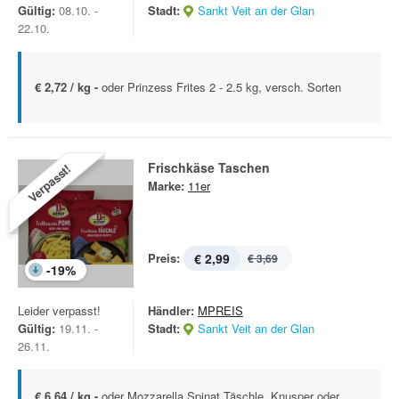
Gültig:
08.10. -
Stadt:
Sankt Veit an der Glan
22.10.
€ 2,72 / kg -
oder Prinzess Frites 2 - 2.5 kg, versch. Sorten
Frischkäse Taschen
Verpasst!
Marke:
11er
Preis:
€ 2,99
€ 3,69
-
19
%
Leider verpasst!
Händler:
MPREIS
Gültig:
19.11. -
Stadt:
Sankt Veit an der Glan
26.11.
€ 6,64 / kg -
oder Mozzarella Spinat Täschle, Knusper oder