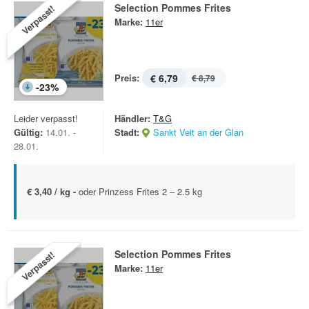
Selection Pommes Frites
Verpasst!
Marke:
11er
Preis:
€ 6,79
€ 8,79
-
23
%
Leider verpasst!
Händler:
T&G
Gültig:
14.01. -
Stadt:
Sankt Veit an der Glan
28.01.
€ 3,40 / kg -
oder Prinzess Frites 2 – 2.5 kg
Selection Pommes Frites
Verpasst!
Marke:
11er