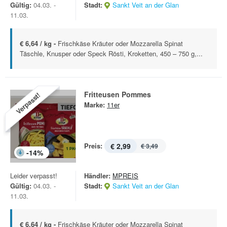
Gültig:
04.03. -
Stadt:
Sankt Veit an der Glan
11.03.
€ 6,64 / kg -
Frischkäse Kräuter oder Mozzarella Spinat
Täschle, Knusper oder Speck Rösti, Kroketten, 450 – 750 g,...
Fritteusen Pommes
Verpasst!
Marke:
11er
Preis:
€ 2,99
€ 3,49
-
14
%
Leider verpasst!
Händler:
MPREIS
Gültig:
04.03. -
Stadt:
Sankt Veit an der Glan
11.03.
€ 6,64 / kg -
Frischkäse Kräuter oder Mozzarella Spinat