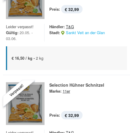
Preis:
€ 32,99
Leider verpasst!
Händler:
T&G
Gültig:
20.05. -
Stadt:
Sankt Veit an der Glan
03.06.
€ 16,50 / kg -
2 kg
Selection Hühner Schnitzel
Verpasst!
Marke:
11er
Preis:
€ 32,99
Leider verpasst!
Händler:
T&G