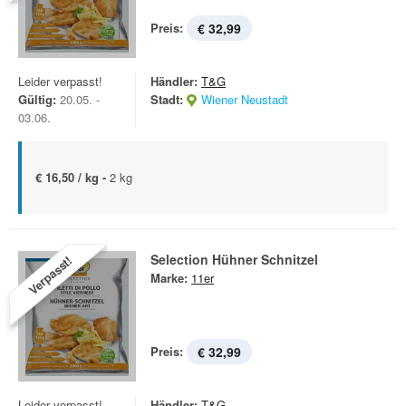
Preis:
€ 32,99
Leider verpasst!
Händler:
T&G
Gültig:
20.05. -
Stadt:
Wiener Neustadt
03.06.
€ 16,50 / kg -
2 kg
Selection Hühner Schnitzel
Verpasst!
Marke:
11er
Preis:
€ 32,99
Leider verpasst!
Händler:
T&G