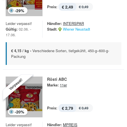
Preis:
€ 2,49
€ 3,49
-
29
%
Leider verpasst!
Händler:
INTERSPAR
Gültig:
02.06. -
Stadt:
Wiener Neustadt
17.06.
€ 4,15 / kg -
Verschiedene Sorten, tiefgekühlt, 450-g–600-g-
Packung
Rösti ABC
Verpasst!
Marke:
11er
Preis:
€ 2,79
€ 3,49
-
20
%
Leider verpasst!
Händler:
MPREIS