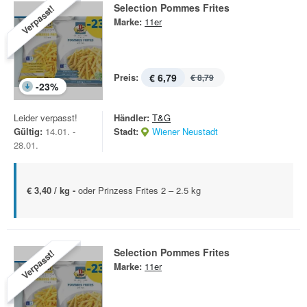
Selection Pommes Frites
Verpasst!
Marke:
11er
Preis:
€ 6,79
€ 8,79
-
23
%
Leider verpasst!
Händler:
T&G
Gültig:
14.01. -
Stadt:
Wiener Neustadt
28.01.
€ 3,40 / kg -
oder Prinzess Frites 2 – 2.5 kg
Selection Pommes Frites
Verpasst!
Marke:
11er