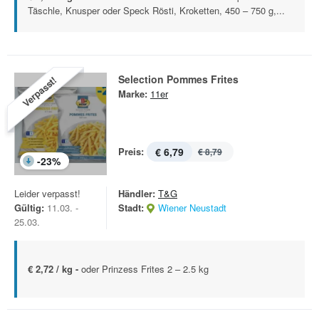
Täschle, Knusper oder Speck Rösti, Kroketten, 450 – 750 g,...
Selection Pommes Frites
Verpasst!
Marke:
11er
Preis:
€ 6,79
€ 8,79
-
23
%
Leider verpasst!
Händler:
T&G
Gültig:
11.03. -
Stadt:
Wiener Neustadt
25.03.
€ 2,72 / kg -
oder Prinzess Frites 2 – 2.5 kg