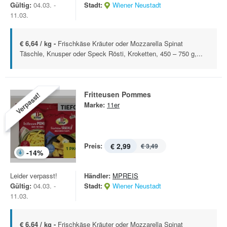
Gültig:
04.03. -
Stadt:
Wiener Neustadt
11.03.
€ 6,64 / kg -
Frischkäse Kräuter oder Mozzarella Spinat
Täschle, Knusper oder Speck Rösti, Kroketten, 450 – 750 g,...
Fritteusen Pommes
Verpasst!
Marke:
11er
Preis:
€ 2,99
€ 3,49
-
14
%
Leider verpasst!
Händler:
MPREIS
Gültig:
04.03. -
Stadt:
Wiener Neustadt
11.03.
€ 6,64 / kg -
Frischkäse Kräuter oder Mozzarella Spinat