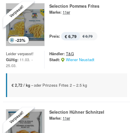
Selection Pommes Frites
Verpasst!
Marke:
11er
Preis:
€ 6,79
€ 8,79
-
23
%
Leider verpasst!
Händler:
T&G
Gültig:
11.03. -
Stadt:
Wiener Neustadt
25.03.
€ 2,72 / kg -
oder Prinzess Frites 2 – 2.5 kg
Selection Hühner Schnitzel
Verpasst!
Marke:
11er