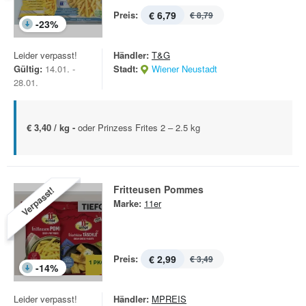
Preis:
€ 6,79
€ 8,79
-
23
%
Leider verpasst!
Händler:
T&G
Gültig:
14.01. -
Stadt:
Wiener Neustadt
28.01.
€ 3,40 / kg -
oder Prinzess Frites 2 – 2.5 kg
Fritteusen Pommes
Verpasst!
Marke:
11er
Preis:
€ 2,99
€ 3,49
-
14
%
Leider verpasst!
Händler:
MPREIS