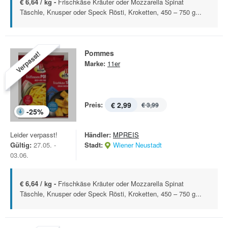
€ 6,64 / kg -
Frischkäse Kräuter oder Mozzarella Spinat
Täschle, Knusper oder Speck Rösti, Kroketten, 450 – 750 g...
Pommes
Verpasst!
Marke:
11er
Preis:
€ 2,99
€ 3,99
-
25
%
Leider verpasst!
Händler:
MPREIS
Gültig:
27.05. -
Stadt:
Wiener Neustadt
03.06.
€ 6,64 / kg -
Frischkäse Kräuter oder Mozzarella Spinat
Täschle, Knusper oder Speck Rösti, Kroketten, 450 – 750 g...