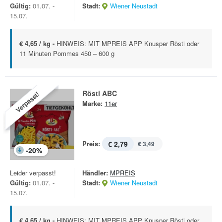
Gültig:
01.07. -
Stadt:
Wiener Neustadt
15.07.
€ 4,65 / kg -
HINWEIS: MIT MPREIS APP Knusper Rösti oder
11 Minuten Pommes 450 – 600 g
Rösti ABC
Verpasst!
Marke:
11er
Preis:
€ 2,79
€ 3,49
-
20
%
Leider verpasst!
Händler:
MPREIS
Gültig:
01.07. -
Stadt:
Wiener Neustadt
15.07.
€ 4,65 / kg -
HINWEIS: MIT MPREIS APP Knusper Rösti oder