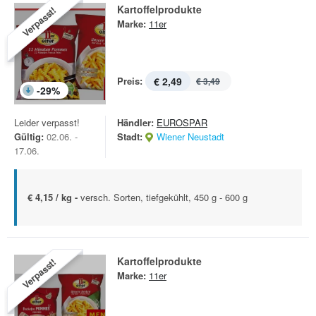
Kartoffelprodukte
Verpasst!
Marke:
11er
Preis:
€ 2,49
€ 3,49
-
29
%
Leider verpasst!
Händler:
EUROSPAR
Gültig:
02.06. -
Stadt:
Wiener Neustadt
17.06.
€ 4,15 / kg -
versch. Sorten, tiefgekühlt, 450 g - 600 g
Kartoffelprodukte
Verpasst!
Marke:
11er