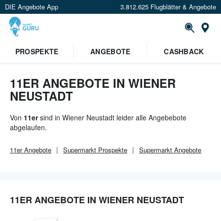
DIE Angebote App
3.812.625 Flugblätter & Angebote
Or
PROSPEKTE
ANGEBOTE
CASHBACK
11ER ANGEBOTE IN WIENER
NEUSTADT
Von
11er
sind in Wiener Neustadt leider alle Angebebote
abgelaufen.
11er
Angebote
Supermarkt
Prospekte
Supermarkt
Angebote
11ER ANGEBOTE IN WIENER NEUSTADT