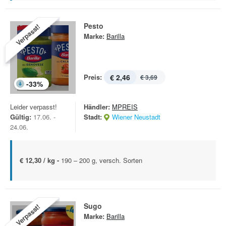
Pesto
Verpasst!
Marke:
Barilla
Preis:
€ 2,46
€ 3,69
-
33
%
Leider verpasst!
Händler:
MPREIS
Gültig:
17.06. -
Stadt:
Wiener Neustadt
24.06.
€ 12,30 / kg -
190 – 200 g, versch. Sorten
Sugo
Verpasst!
Marke:
Barilla