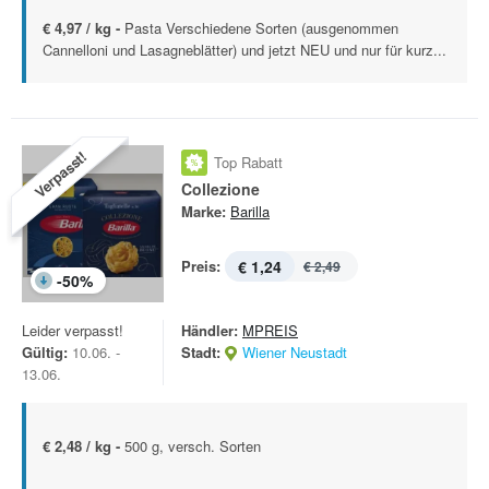
€ 4,97 / kg -
Pasta Verschiedene Sorten (ausgenommen
Cannelloni und Lasagneblätter) und jetzt NEU und nur für kurz...
Verpasst!
Top Rabatt
Collezione
Marke:
Barilla
Preis:
€ 1,24
€ 2,49
-
50
%
Leider verpasst!
Händler:
MPREIS
Gültig:
10.06. -
Stadt:
Wiener Neustadt
13.06.
€ 2,48 / kg -
500 g, versch. Sorten