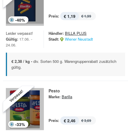
Preis:
€ 1,19
€ 1,99
-
40
%
Leider verpasst!
Händler:
BILLA PLUS
Gültig:
17.06. -
Stadt:
Wiener Neustadt
24.06.
€ 2,38 / kg -
div. Sorten 500 g. Warengruppenrabatt zusätzlich
gültig.
Pesto
Verpasst!
Marke:
Barilla
Preis:
€ 2,46
€ 3,69
-
33
%