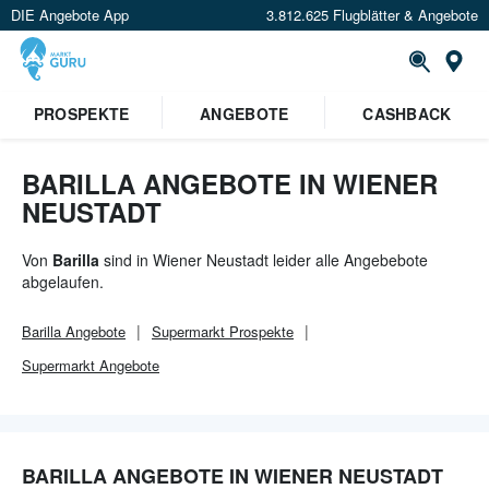
DIE Angebote App
3.812.625 Flugblätter & Angebote
Or
PROSPEKTE
ANGEBOTE
CASHBACK
BARILLA ANGEBOTE IN WIENER
NEUSTADT
Von
Barilla
sind in Wiener Neustadt leider alle Angebebote
abgelaufen.
Barilla
Angebote
Supermarkt
Prospekte
Supermarkt
Angebote
BARILLA ANGEBOTE IN WIENER NEUSTADT