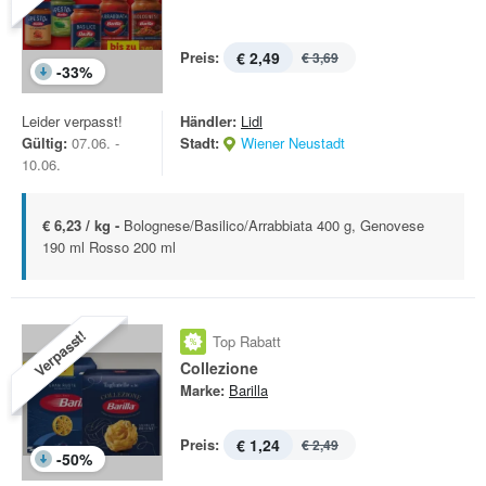
Preis:
€ 2,49
€ 3,69
-
33
%
Leider verpasst!
Händler:
Lidl
Gültig:
07.06. -
Stadt:
Wiener Neustadt
10.06.
€ 6,23 / kg -
Bolognese/Basilico/Arrabbiata 400 g, Genovese
190 ml Rosso 200 ml
Verpasst!
Top Rabatt
Collezione
Marke:
Barilla
Preis:
€ 1,24
€ 2,49
-
50
%