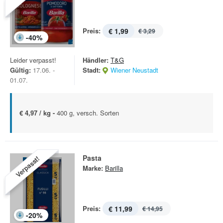
Preis:
€ 1,99
€ 3,29
-
40
%
Leider verpasst!
Händler:
T&G
Gültig:
17.06. -
Stadt:
Wiener Neustadt
01.07.
€ 4,97 / kg -
400 g, versch. Sorten
Pasta
Verpasst!
Marke:
Barilla
Preis:
€ 11,99
€ 14,95
-
20
%