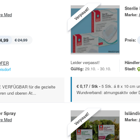
Sterile
Verpasst!
ve Med
Marke:
4,99
Preis:
€ 24,99
Leider verpasst!
Händler
OFER
Gültig:
29.10. - 30.10.
Stadt:
eisdorf
€ 0,17 / Stk -
5 Stk. á 8 x 10 cm u
VERFÜGBAR für die gezielte
Wundverband: atmungsaktiv oder D
en und oberen At...
r Spray
Isländ
Verpasst!
ve Med
Marke: