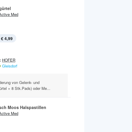
ürtel
Active Med
€ 4,99
:
HOFER
Gleisdorf
derung von Gelenk- und
tel + 8 Stk.Pads) oder Me...
isch Moos Halspastillen
Active Med