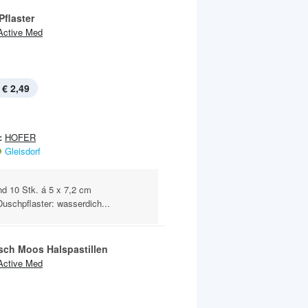
 Pflaster
Active Med
€ 2,49
:
HOFER
Gleisdorf
nd 10 Stk. á 5 x 7,2 cm
uschpflaster: wasserdich...
isch Moos Halspastillen
Active Med