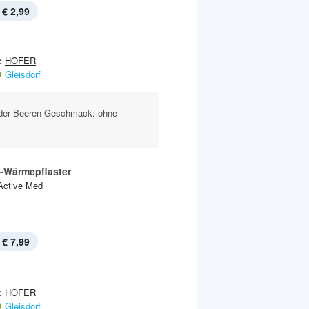
€ 2,99
:
HOFER
Gleisdorf
er Beeren-Geschmack: ohne
l-Wärmepflaster
Active Med
€ 7,99
:
HOFER
Gleisdorf