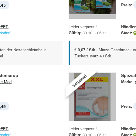
,45
Preis:
OFER
Leider verpasst!
Händler
eisdorf
Gültig:
30.10. - 06.11.
Stadt:
ten der Nasenschleimhaut
€ 0,07 / Stk -
Minze-Geschmack od
ml
Zuckerzusatz 40 Stk.
stensirup
Spezia
Verpasst!
ve Med
Marke:
,49
Preis:
OFER
Leider verpasst!
Händler
eisdorf
Gültig:
30.10. - 06.11.
Stadt: