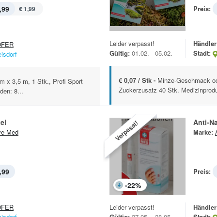
,99
Preis:
€ 1,99
Leider verpasst!
Händler
OFER
Gültig:
01.02. - 05.02.
Stadt:
eisdorf
€ 0,07 / Stk -
Minze-Geschmack od
m x 3,5 m, 1 Stk., Profi Sport
Zuckerzusatz 40 Stk. Medizinprod
den: 8...
el
Anti-Na
Verpasst!
ve Med
Marke:
,99
Preis:
-
22
%
OFER
Leider verpasst!
Händler
eisdorf
Gültig:
27.05. - 28.05.
Stadt: