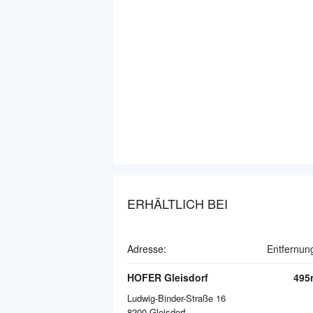
ERHÄLTLICH BEI
Adresse:
Entfernun
HOFER Gleisdorf
495
Ludwig-Binder-Straße 16
8200
Gleisdorf