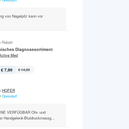
ung von Nagelpilz kann vor
 Rabatt
nisches Diagnosesortiment
Active Med
€ 7,99
€ 14,99
:
HOFER
Gleisdorf
INE VERFÜGBAR Ohr- und
er Handgelenk-Blutdruckmessg...