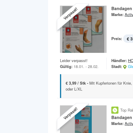
Bandagen
Verpasst!
Marke:
Acti
Preis:
€ 3
Leider verpasst!
Händler:
H
Gültig:
18.01. - 28.02.
Stadt:
Gl
€ 3,99 / Stk -
Mit Kupferionen für Knie
oder L/XL
Verpasst!
Top Ra
Bandagen
Marke:
Acti