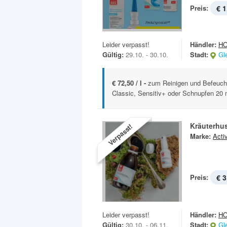
Preis:
€ 1
Leider verpasst!
Händler:
H
Gültig:
29.10. - 30.10.
Stadt:
Gl
€ 72,50 / l -
zum Reinigen und Befeuch
Classic, Sensitiv+ oder Schnupfen 20 
Kräuterhu
Verpasst!
Marke:
Acti
Preis:
€ 3
Leider verpasst!
Händler:
H
Gültig:
30.10. - 06.11.
Stadt:
Gl