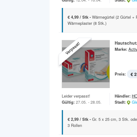
€ 4,99 / Stk -
Wärmegürtel (2 Gürtel + 
Wärmeplaster (8 Stk.)
Hautschutz
Verpasst!
Marke:
Acti
Preis:
€ 2
Leider verpasst!
Händler:
H
Gültig:
27.05. - 28.05.
Stadt:
Gl
€ 2,99 / Stk -
Gr. 5 x 25 cm, 3 Stk. ode
3 Rollen