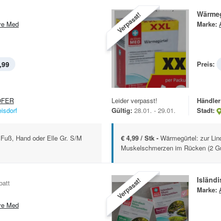
Wärmeg
Verpasst!
ve Med
Marke:
,99
Preis:
OFER
Leider verpasst!
Händler
eisdorf
Gültig:
28.01. - 29.01.
Stadt:
, Fuß, Hand oder Elle Gr. S/M
€ 4,99 / Stk -
Wärmegürtel: zur Lin
Muskelschmerzen im Rücken (2 Gür
Isländ
Verpasst!
batt
Marke:
ve Med