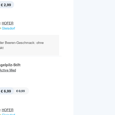
€ 2,99
:
HOFER
Gleisdorf
er Beeren-Geschmack: ohne
ukt
gelpilz-Stift
Active Med
€ 6,99
€ 8,99
:
HOFER
Gleisdorf