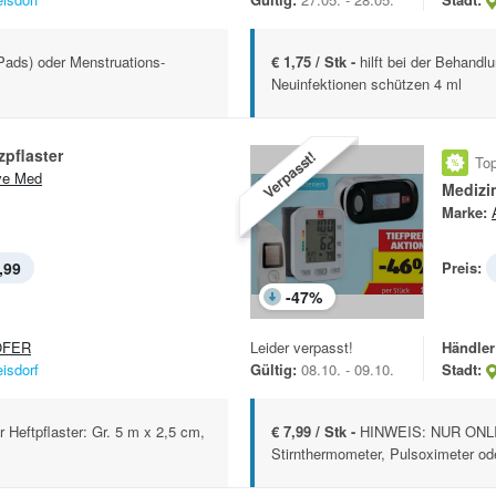
Pads) oder Menstruations-
€ 1,75 / Stk -
hilft bei der Behandl
Neuinfektionen schützen 4 ml
pflaster
Verpasst!
Top
ve Med
Medizi
Marke:
,99
Preis:
-
47
%
OFER
Leider verpasst!
Händler
eisdorf
Gültig:
08.10. - 09.10.
Stadt:
r Heftpflaster: Gr. 5 m x 2,5 cm,
€ 7,99 / Stk -
HINWEIS: NUR ONL
Stirnthermometer, Pulsoximeter od