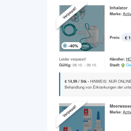
Inhalator
Verpasst!
Marke:
Acti
Preis:
€ 1
-
40
%
Leider verpasst!
Händler:
H
Gültig:
08.10. - 09.10.
Stadt:
Gl
€ 14,99 / Stk -
HINWEIS: NUR ONLINE 
Behandlung von Erkrankungen der unter
Meerwasse
Verpasst!
Marke:
Acti