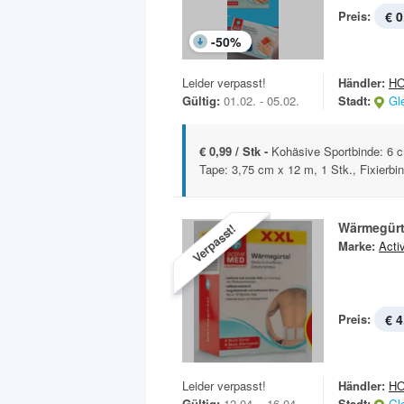
Preis:
€ 0
-
50
%
Leider verpasst!
Händler:
H
Gültig:
01.02. - 05.02.
Stadt:
Gl
€ 0,99 / Stk -
Kohäsive Sportbinde: 6 c
Tape: 3,75 cm x 12 m, 1 Stk., Fixierbin
Wärmegürt
Verpasst!
Marke:
Acti
Preis:
€ 4
Leider verpasst!
Händler:
H
Gültig:
12.04. - 16.04.
Stadt:
Gl