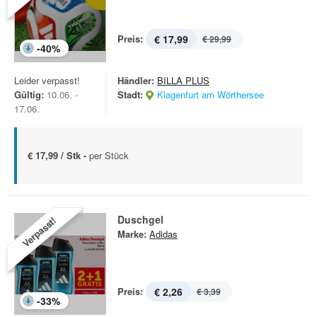
Preis:
€ 17,99
€ 29,99
-
40
%
Leider verpasst!
Händler:
BILLA PLUS
Gültig:
10.06. -
Stadt:
Klagenfurt am Wörthersee
17.06.
€ 17,99 / Stk -
per Stück
Duschgel
Verpasst!
Marke:
Adidas
Preis:
€ 2,26
€ 3,39
-
33
%