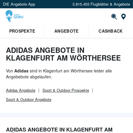
DIE Angebote App
3.815.453 Flugblätter & Angebote
Or
PROSPEKTE
ANGEBOTE
CASHBACK
ADIDAS ANGEBOTE IN
KLAGENFURT AM WÖRTHERSEE
Von
Adidas
sind in Klagenfurt am Wörthersee leider alle
Angebebote abgelaufen.
Adidas
Angebote
Sport & Outdoor
Prospekte
Sport & Outdoor
Angebote
ADIDAS ANGEBOTE IN KLAGENFURT AM