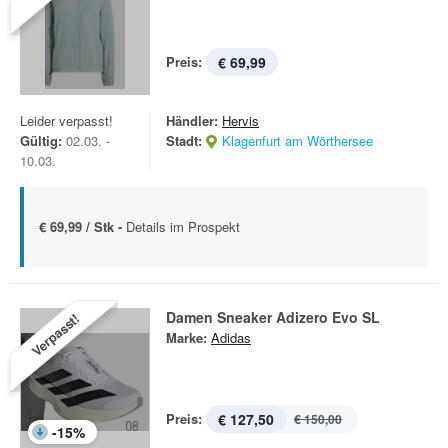
Preis:
€ 69,99
Leider verpasst!
Händler:
Hervis
Gültig:
02.03. -
Stadt:
Klagenfurt am Wörthersee
10.03.
€ 69,99 / Stk -
Details im Prospekt
Damen Sneaker Adizero Evo SL
Verpasst!
Marke:
Adidas
Preis:
€ 127,50
€ 150,00
-
15
%