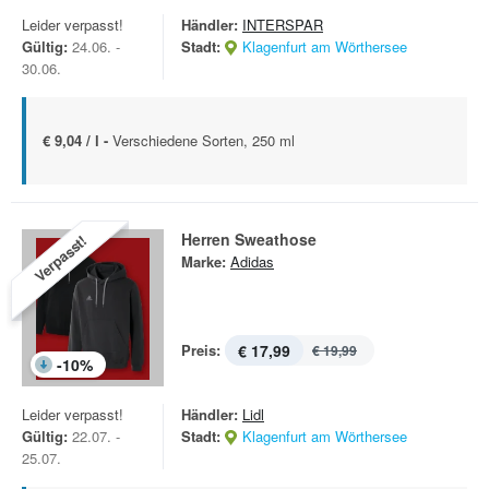
Leider verpasst!
Händler:
INTERSPAR
Gültig:
24.06. -
Stadt:
Klagenfurt am Wörthersee
30.06.
€ 9,04 / l -
Verschiedene Sorten, 250 ml
Herren Sweathose
Verpasst!
Marke:
Adidas
Preis:
€ 17,99
€ 19,99
-
10
%
Leider verpasst!
Händler:
Lidl
Gültig:
22.07. -
Stadt:
Klagenfurt am Wörthersee
25.07.