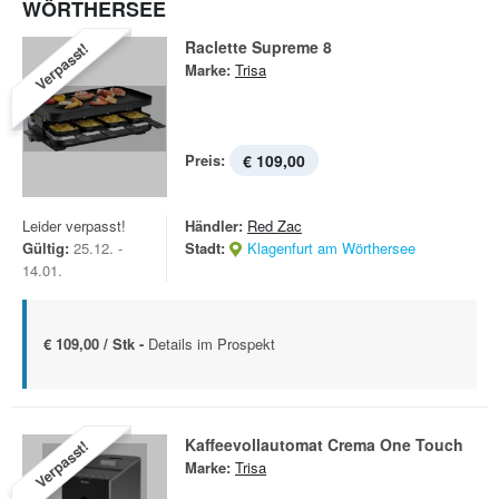
WÖRTHERSEE
Raclette Supreme 8
Verpasst!
Marke:
Trisa
Preis:
€ 109,00
Leider verpasst!
Händler:
Red Zac
Gültig:
25.12. -
Stadt:
Klagenfurt am Wörthersee
14.01.
€ 109,00 / Stk -
Details im Prospekt
Kaffeevollautomat Crema One Touch
Verpasst!
Marke:
Trisa