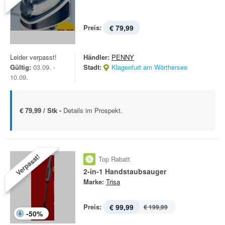
Preis:
€ 79,99
Leider verpasst!
Händler:
PENNY
Gültig:
03.09. -
Stadt:
Klagenfurt am Wörthersee
10.09.
€ 79,99 / Stk -
Details im Prospekt.
Verpasst!
Top Rabatt
2-in-1 Handstaubsauger
Marke:
Trisa
Preis:
€ 99,99
€ 199,99
-
50
%