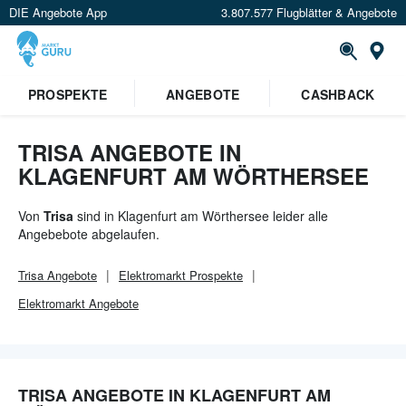
DIE Angebote App
3.807.577 Flugblätter & Angebote
Or
PROSPEKTE
ANGEBOTE
CASHBACK
TRISA ANGEBOTE IN
KLAGENFURT AM WÖRTHERSEE
Von
Trisa
sind in Klagenfurt am Wörthersee leider alle
Angebebote abgelaufen.
Trisa
Angebote
Elektromarkt
Prospekte
Elektromarkt
Angebote
TRISA ANGEBOTE IN KLAGENFURT AM