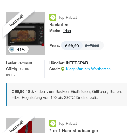
Verpasst!
Top Rabatt
Backofen
Marke:
Trisa
Preis:
€ 99,90
€ 179,00
-
44
%
Leider verpasst!
Händler:
INTERSPAR
Gültig:
17.06. -
Stadt:
Klagenfurt am Wörthersee
09.07.
€ 99,90 / Stk -
Ideal zum Backen, Gratinieren, Grillieren, Braten.
Hitze-Regulierung von 100 bis 230°C für eine opti...
Verpasst!
Top Rabatt
2-in-1 Handstaubsauger