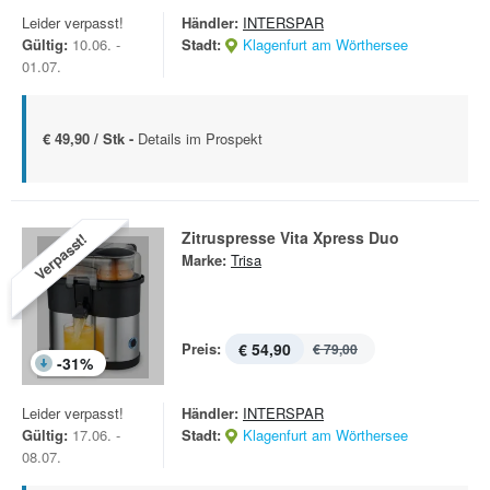
Leider verpasst!
Händler:
INTERSPAR
Gültig:
10.06. -
Stadt:
Klagenfurt am Wörthersee
01.07.
€ 49,90 / Stk -
Details im Prospekt
Zitruspresse Vita Xpress Duo
Verpasst!
Marke:
Trisa
Preis:
€ 54,90
€ 79,00
-
31
%
Leider verpasst!
Händler:
INTERSPAR
Gültig:
17.06. -
Stadt:
Klagenfurt am Wörthersee
08.07.