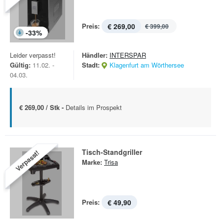
Preis:
€ 269,00
€ 399,00
-
33
%
Leider verpasst!
Händler:
INTERSPAR
Gültig:
11.02. -
Stadt:
Klagenfurt am Wörthersee
04.03.
€ 269,00 / Stk -
Details im Prospekt
Tisch-Standgriller
Verpasst!
Marke:
Trisa
Preis:
€ 49,90