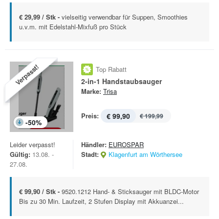
€ 29,99 / Stk -
vielseitig verwendbar für Suppen, Smoothies
u.v.m. mit Edelstahl-Mixfuß pro Stück
Verpasst!
Top Rabatt
2-in-1 Handstaubsauger
Marke:
Trisa
Preis:
€ 99,90
€ 199,99
-
50
%
Leider verpasst!
Händler:
EUROSPAR
Gültig:
13.08. -
Stadt:
Klagenfurt am Wörthersee
27.08.
€ 99,90 / Stk -
9520.1212 Hand- & Sticksauger mit BLDC-Motor
Bis zu 30 Min. Laufzeit, 2 Stufen Display mit Akkuanzei...