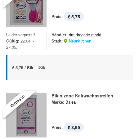
Preis:
€ 5,75
Leider verpasst!
Händler:
dm drogerie markt
Gültig:
22.04. -
Stadt:
Neunkirchen
27.05.
€ 5,75 / Stk -
1Stk.
Bikinizone Kaltwachsstreifen
Verpasst!
Marke:
Balea
Preis:
€ 3,95