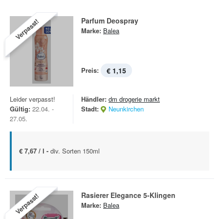
Parfum Deospray
Verpasst!
Marke:
Balea
Preis:
€ 1,15
Leider verpasst!
Händler:
dm drogerie markt
Gültig:
22.04. -
Stadt:
Neunkirchen
27.05.
€ 7,67 / l -
div. Sorten 150ml
Rasierer Elegance 5-Klingen
Verpasst!
Marke:
Balea