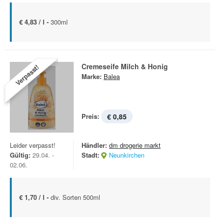
€ 4,83 / l -
300ml
Cremeseife Milch & Honig
Verpasst!
Marke:
Balea
Preis:
€ 0,85
Leider verpasst!
Händler:
dm drogerie markt
Gültig:
29.04. -
Stadt:
Neunkirchen
02.06.
€ 1,70 / l -
div. Sorten 500ml