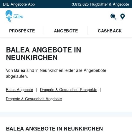
DIE Angebote App
3.812.625 Flugblätter & Angebote
Or
×
PROSPEKTE
ANGEBOTE
CASHBACK
Verrate uns deinen Standort um
Angebote in deiner Nähe
zu
sehen.
BALEA ANGEBOTE IN
NEUNKIRCHEN
Standort festlegen
Von
Balea
sind in Neunkirchen leider alle Angebebote
abgelaufen.
Balea
Angebote
Drogerie & Gesundheit
Prospekte
Drogerie & Gesundheit
Angebote
BALEA ANGEBOTE IN NEUNKIRCHEN