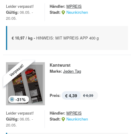
Leider verpasst!
Händler:
MPREIS
Gültig:
06.05. -
Stadt:
Neunkirchen
20.05.
€ 10,97 / kg -
HINWEIS: MIT MPREIS APP 400 g
Kantwurst
Verpasst!
Marke:
Jeden Tag
Preis:
€ 4,39
€ 6,39
-
31
%
Leider verpasst!
Händler:
MPREIS
Gültig:
06.05. -
Stadt:
Neunkirchen
20.05.