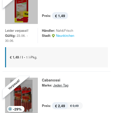
Preis:
€ 1,49
Leider verpasst!
Händler:
Nah&Frisch
Gültig:
23.06. -
Stadt:
Neunkirchen
30.06.
€ 1,49 / l -
1 l-Pkg.
Cabanossi
Verpasst!
Marke:
Jeden Tag
Preis:
€ 2,49
€ 3,49
-
29
%