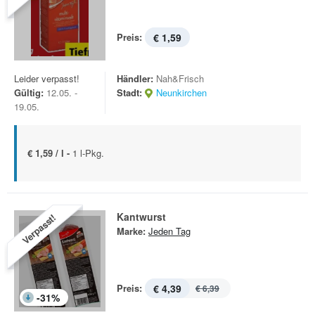
Preis:
€ 1,59
Leider verpasst!
Händler:
Nah&Frisch
Gültig:
12.05. -
Stadt:
Neunkirchen
19.05.
€ 1,59 / l -
1 l-Pkg.
Kantwurst
Verpasst!
Marke:
Jeden Tag
Preis:
€ 4,39
€ 6,39
-
31
%