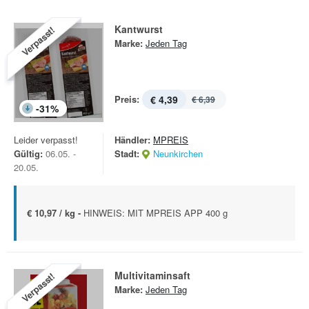
Kantwurst
Verpasst!
Marke:
Jeden Tag
Preis:
€ 4,39
€ 6,39
-
31
%
Leider verpasst!
Händler:
MPREIS
Gültig:
06.05. -
Stadt:
Neunkirchen
20.05.
€ 10,97 / kg -
HINWEIS: MIT MPREIS APP 400 g
Multivitaminsaft
Verpasst!
Marke:
Jeden Tag