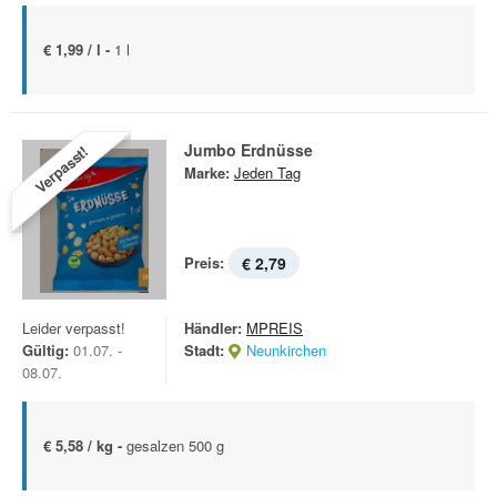
€ 1,99 / l -
1 l
Jumbo Erdnüsse
Verpasst!
Marke:
Jeden Tag
Preis:
€ 2,79
Leider verpasst!
Händler:
MPREIS
Gültig:
01.07. -
Stadt:
Neunkirchen
08.07.
€ 5,58 / kg -
gesalzen 500 g