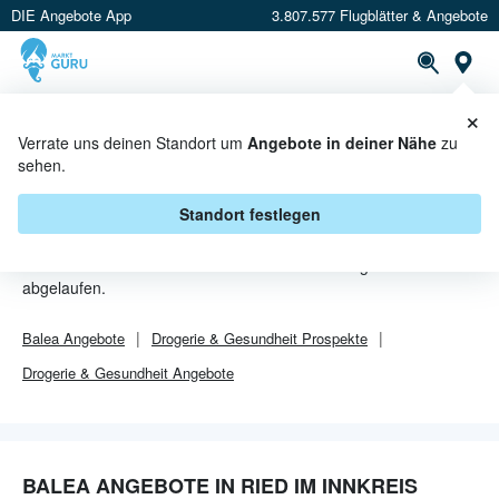
DIE Angebote App
3.807.577 Flugblätter & Angebote
Or
×
PROSPEKTE
ANGEBOTE
CASHBACK
Verrate uns deinen Standort um
Angebote in deiner Nähe
zu
sehen.
BALEA ANGEBOTE IN RIED IM
INNKREIS
Standort festlegen
Von
Balea
sind in Ried im Innkreis leider alle Angebebote
abgelaufen.
Balea
Angebote
Drogerie & Gesundheit
Prospekte
Drogerie & Gesundheit
Angebote
BALEA ANGEBOTE IN RIED IM INNKREIS