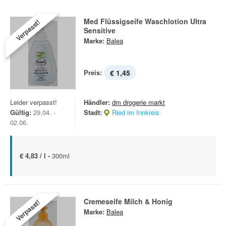
Med Flüssigseife Waschlotion Ultra
Verpasst!
Sensitive
Marke:
Balea
Preis:
€ 1,45
Leider verpasst!
Händler:
dm drogerie markt
Gültig:
29.04. -
Stadt:
Ried im Innkreis
02.06.
€ 4,83 / l -
300ml
Cremeseife Milch & Honig
Verpasst!
Marke:
Balea