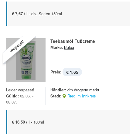
€ 7,67 / l -
div. Sorten 150ml
Teebaumöl Fußcreme
Verpasst!
Marke:
Balea
Preis:
€ 1,65
Leider verpasst!
Händler:
dm drogerie markt
Gültig:
02.06. -
Stadt:
Ried im Innkreis
08.07.
€ 16,50 / l -
100ml