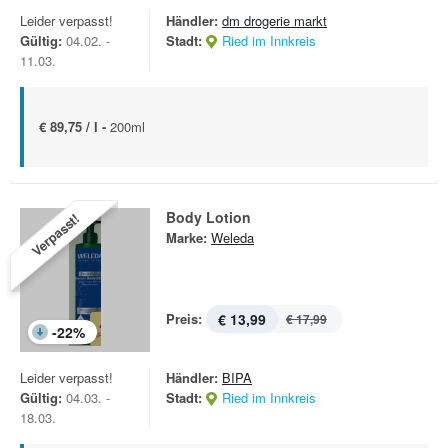
Leider verpasst!
Händler:
dm drogerie markt
Gültig:
04.02. -
Stadt:
Ried im Innkreis
11.03.
€ 89,75 / l -
200ml
Body Lotion
Verpasst!
Marke:
Weleda
Preis:
€ 13,99
€ 17,99
-
22
%
Leider verpasst!
Händler:
BIPA
Gültig:
04.03. -
Stadt:
Ried im Innkreis
18.03.