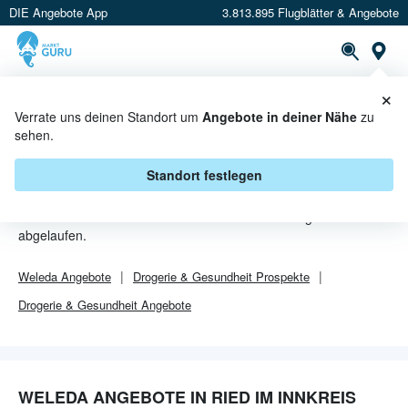
DIE Angebote App
3.813.895 Flugblätter & Angebote
Or
×
PROSPEKTE
ANGEBOTE
CASHBACK
Verrate uns deinen Standort um
Angebote in deiner Nähe
zu
sehen.
WELEDA ANGEBOTE IN RIED IM
INNKREIS
Standort festlegen
Von
Weleda
sind in Ried im Innkreis leider alle Angebebote
abgelaufen.
Weleda
Angebote
Drogerie & Gesundheit
Prospekte
Drogerie & Gesundheit
Angebote
WELEDA ANGEBOTE IN RIED IM INNKREIS