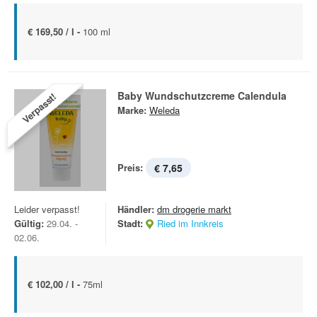
€ 169,50 / l -
100 ml
Baby Wundschutzcreme Calendula
Verpasst!
Marke:
Weleda
Preis:
€ 7,65
Leider verpasst!
Händler:
dm drogerie markt
Gültig:
29.04. -
Stadt:
Ried im Innkreis
02.06.
€ 102,00 / l -
75ml