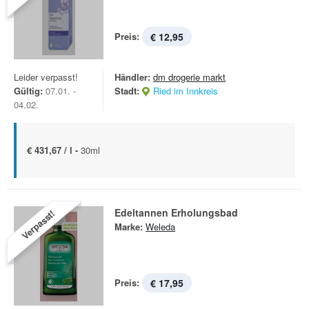
Preis:
€ 12,95
Leider verpasst!
Händler:
dm drogerie markt
Gültig:
07.01. -
Stadt:
Ried im Innkreis
04.02.
€ 431,67 / l -
30ml
Edeltannen Erholungsbad
Verpasst!
Marke:
Weleda
Preis:
€ 17,95