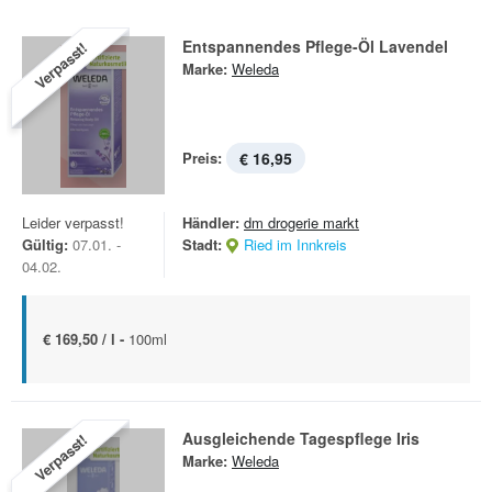
Entspannendes Pflege-Öl Lavendel
Verpasst!
Marke:
Weleda
Preis:
€ 16,95
Leider verpasst!
Händler:
dm drogerie markt
Gültig:
07.01. -
Stadt:
Ried im Innkreis
04.02.
€ 169,50 / l -
100ml
Ausgleichende Tagespflege Iris
Verpasst!
Marke:
Weleda